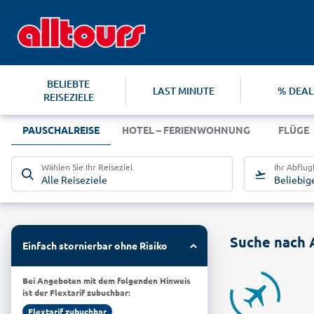
BELIEBTE
LAST MINUTE
% DEAL
REISEZIELE
PAUSCHALREISE
HOTEL – FERIENWOHNUNG
FLÜGE
Wählen Sie Ihr Reiseziel
Ihr Abflu
Alle Reiseziele
Beliebig
Suche nach 
Einfach stornierbar ohne Risiko
Bei Angeboten mit dem folgenden Hinweis
ist der Flextarif zubuchbar:
Flextarif zubuchbar