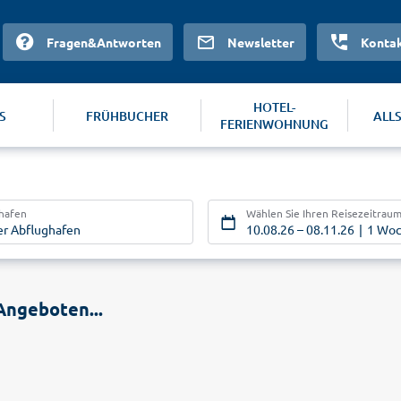
Fragen&Antworten
Newsletter
Konta
HOTEL-
S
FRÜHBUCHER
ALL
FERIENWOHNUNG
ghafen
Wählen Sie Ihren Reisezeitrau
er Abflughafen
10.08.26
–
08.11.26
1 Wo
Angeboten...