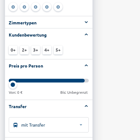
Zimmertypen
Kundenbewertung
0+
2+
3+
4+
5+
Preis pro Person
Von:
0 €
Bis: Unbegrenzt
Transfer
mit Transfer