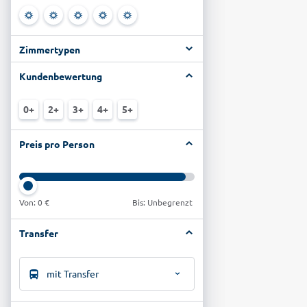
Zimmertypen
Kundenbewertung
0+
2+
3+
4+
5+
Preis pro Person
Von:
0 €
Bis: Unbegrenzt
Transfer
mit Transfer