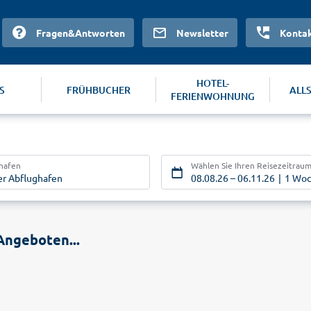
Fragen&Antworten
Newsletter
Konta
HOTEL-
S
FRÜHBUCHER
ALL
FERIENWOHNUNG
ghafen
Wählen Sie Ihren Reisezeitrau
er Abflughafen
08.08.26
–
06.11.26
1 Wo
Angeboten...