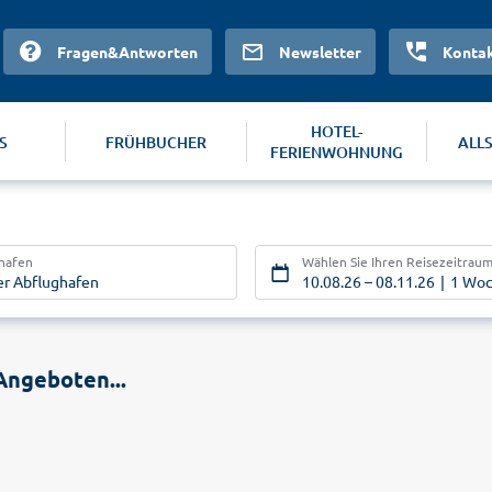
Fragen&Antworten
Newsletter
Konta
HOTEL-
S
FRÜHBUCHER
ALL
FERIENWOHNUNG
ghafen
Wählen Sie Ihren Reisezeitrau
er Abflughafen
10.08.26
–
08.11.26
1 Wo
Angeboten...