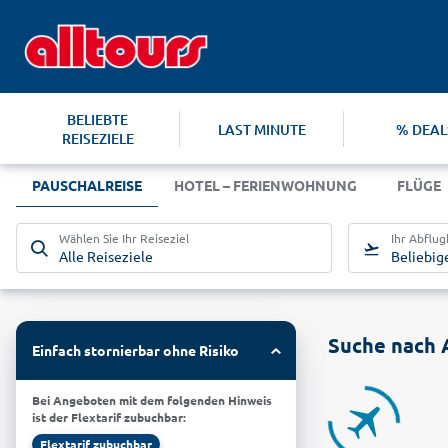
BELIEBTE
LAST MINUTE
% DEAL
REISEZIELE
PAUSCHALREISE
HOTEL – FERIENWOHNUNG
FLÜGE
Wählen Sie Ihr Reiseziel
Ihr Abflu
Alle Reiseziele
Beliebig
Suche nach 
Einfach stornierbar ohne Risiko
Bei Angeboten mit dem folgenden Hinweis
ist der Flextarif zubuchbar:
Flextarif zubuchbar