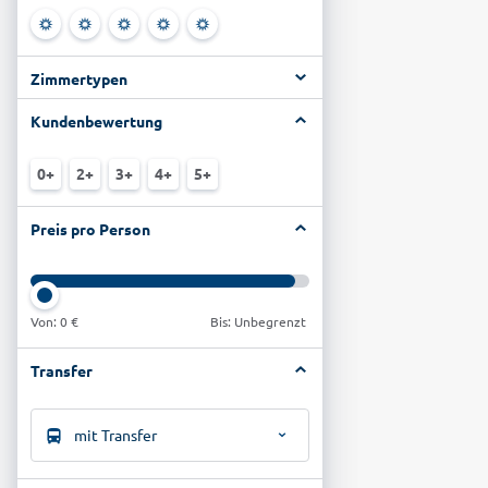
Zimmertypen
Kundenbewertung
0+
2+
3+
4+
5+
Preis pro Person
Von:
0 €
Bis: Unbegrenzt
Transfer
mit Transfer