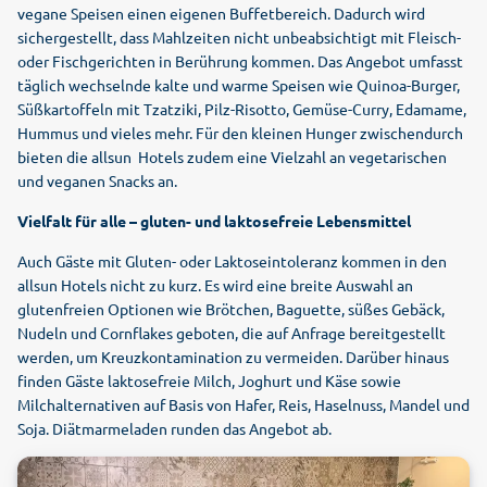
vegane Speisen einen eigenen Buffetbereich. Dadurch wird
sichergestellt, dass Mahlzeiten nicht unbeabsichtigt mit Fleisch-
oder Fischgerichten in Berührung kommen. Das Angebot umfasst
täglich wechselnde kalte und warme Speisen wie Quinoa-Burger,
Süßkartoffeln mit Tzatziki, Pilz-Risotto, Gemüse-Curry, Edamame,
Hummus und vieles mehr. Für den kleinen Hunger zwischendurch
bieten die allsun Hotels zudem eine Vielzahl an vegetarischen
und veganen Snacks an.
Vielfalt für alle – gluten- und laktosefreie Lebensmittel
Auch Gäste mit Gluten- oder Laktoseintoleranz kommen in den
allsun Hotels nicht zu kurz. Es wird eine breite Auswahl an
glutenfreien Optionen wie Brötchen, Baguette, süßes Gebäck,
Nudeln und Cornflakes geboten, die auf Anfrage bereitgestellt
werden, um Kreuzkontamination zu vermeiden. Darüber hinaus
finden Gäste laktosefreie Milch, Joghurt und Käse sowie
Milchalternativen auf Basis von Hafer, Reis, Haselnuss, Mandel und
Soja. Diätmarmeladen runden das Angebot ab.