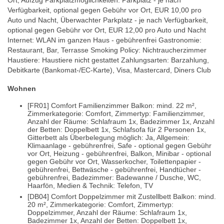
Ort, Aufzug Parkplatzmöglichkeiten: Parkplatz - je nach
Verfügbarkeit, optional gegen Gebühr vor Ort, EUR 10,00 pro
Auto und Nacht, Überwachter Parkplatz - je nach Verfügbarkeit,
optional gegen Gebühr vor Ort, EUR 12,00 pro Auto und Nacht
Internet: WLAN im ganzen Haus - gebührenfrei Gastronomie:
Restaurant, Bar, Terrasse Smoking Policy: Nichtraucherzimmer
Haustiere: Haustiere nicht gestattet Zahlungsarten: Barzahlung,
Debitkarte (Bankomat-/EC-Karte), Visa, Mastercard, Diners Club
Wohnen
[FR01] Comfort Familienzimmer Balkon: mind. 22 m²,
Zimmerkategorie: Comfort, Zimmertyp: Familienzimmer,
Anzahl der Räume: Schlafraum 1x, Badezimmer 1x, Anzahl
der Betten: Doppelbett 1x, Schlafsofa für 2 Personen 1x,
Gitterbett als Überbelegung möglich: Ja, Allgemein:
Klimaanlage - gebührenfrei, Safe - optional gegen Gebühr
vor Ort, Heizung - gebührenfrei, Balkon, Minibar - optional
gegen Gebühr vor Ort, Wasserkocher, Toilettenpapier -
gebührenfrei, Bettwäsche - gebührenfrei, Handtücher -
gebührenfrei, Badezimmer: Badewanne / Dusche, WC,
Haarfön, Medien & Technik: Telefon, TV
[DB04] Comfort Doppelzimmer mit Zustellbett Balkon: mind.
20 m², Zimmerkategorie: Comfort, Zimmertyp:
Doppelzimmer, Anzahl der Räume: Schlafraum 1x,
Badezimmer 1x, Anzahl der Betten: Doppelbett 1x,