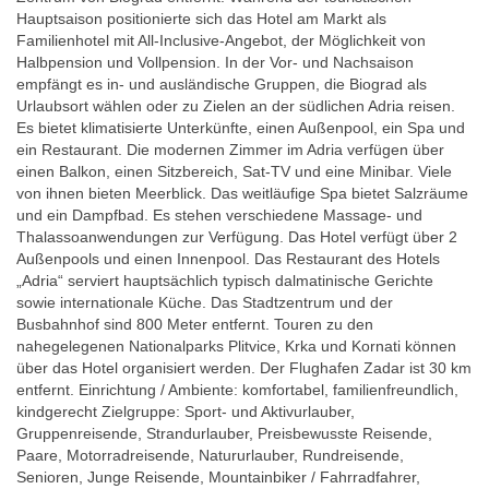
Hauptsaison positionierte sich das Hotel am Markt als
Familienhotel mit All-Inclusive-Angebot, der Möglichkeit von
Halbpension und Vollpension. In der Vor- und Nachsaison
empfängt es in- und ausländische Gruppen, die Biograd als
Urlaubsort wählen oder zu Zielen an der südlichen Adria reisen.
Es bietet klimatisierte Unterkünfte, einen Außenpool, ein Spa und
ein Restaurant. Die modernen Zimmer im Adria verfügen über
einen Balkon, einen Sitzbereich, Sat-TV und eine Minibar. Viele
von ihnen bieten Meerblick. Das weitläufige Spa bietet Salzräume
und ein Dampfbad. Es stehen verschiedene Massage- und
Thalassoanwendungen zur Verfügung. Das Hotel verfügt über 2
Außenpools und einen Innenpool. Das Restaurant des Hotels
„Adria“ serviert hauptsächlich typisch dalmatinische Gerichte
sowie internationale Küche. Das Stadtzentrum und der
Busbahnhof sind 800 Meter entfernt. Touren zu den
nahegelegenen Nationalparks Plitvice, Krka und Kornati können
über das Hotel organisiert werden. Der Flughafen Zadar ist 30 km
entfernt. Einrichtung / Ambiente: komfortabel, familienfreundlich,
kindgerecht Zielgruppe: Sport- und Aktivurlauber,
Gruppenreisende, Strandurlauber, Preisbewusste Reisende,
Paare, Motorradreisende, Natururlauber, Rundreisende,
Senioren, Junge Reisende, Mountainbiker / Fahrradfahrer,