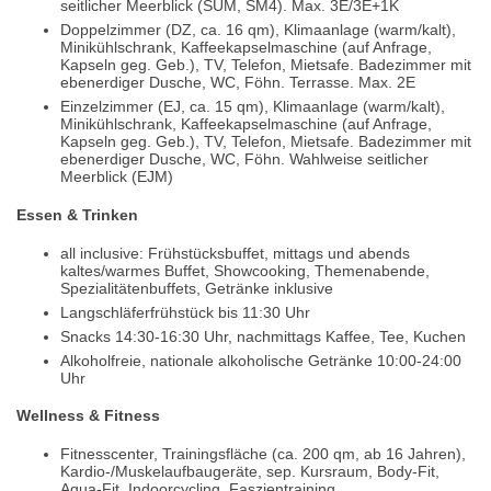
seitlicher Meerblick (SUM, SM4). Max. 3E/3E+1K
Doppelzimmer (DZ, ca. 16 qm), Klimaanlage (warm/kalt),
Minikühlschrank, Kaffeekapselmaschine (auf Anfrage,
Kapseln geg. Geb.), TV, Telefon, Mietsafe. Badezimmer mit
ebenerdiger Dusche, WC, Föhn. Terrasse. Max. 2E
Einzelzimmer (EJ, ca. 15 qm), Klimaanlage (warm/kalt),
Minikühlschrank, Kaffeekapselmaschine (auf Anfrage,
Kapseln geg. Geb.), TV, Telefon, Mietsafe. Badezimmer mit
ebenerdiger Dusche, WC, Föhn. Wahlweise seitlicher
Meerblick (EJM)
Essen & Trinken
all inclusive: Frühstücksbuffet, mittags und abends
kaltes/warmes Buffet, Showcooking, Themenabende,
Spezialitätenbuffets, Getränke inklusive
Langschläferfrühstück bis 11:30 Uhr
Snacks 14:30-16:30 Uhr, nachmittags Kaffee, Tee, Kuchen
Alkoholfreie, nationale alkoholische Getränke 10:00-24:00
Uhr
Wellness & Fitness
Fitnesscenter, Trainingsfläche (ca. 200 qm, ab 16 Jahren),
Kardio-/Muskelaufbaugeräte, sep. Kursraum, Body-Fit,
Aqua-Fit, Indoorcycling, Faszientraining