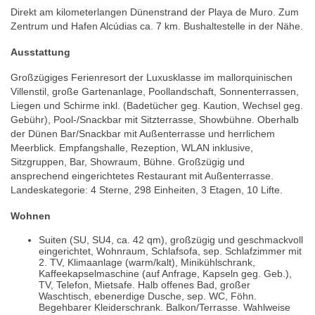
Direkt am kilometerlangen Dünenstrand der Playa de Muro. Zum
Zentrum und Hafen Alcúdias ca. 7 km. Bushaltestelle in der Nähe.
Ausstattung
Großzügiges Ferienresort der Luxusklasse im mallorquinischen
Villenstil, große Gartenanlage, Poollandschaft, Sonnenterrassen,
Liegen und Schirme inkl. (Badetücher geg. Kaution, Wechsel geg.
Gebühr), Pool-/Snackbar mit Sitzterrasse, Showbühne. Oberhalb
der Dünen Bar/Snackbar mit Außenterrasse und herrlichem
Meerblick. Empfangshalle, Rezeption, WLAN inklusive,
Sitzgruppen, Bar, Showraum, Bühne. Großzügig und
ansprechend eingerichtetes Restaurant mit Außenterrasse.
Landeskategorie: 4 Sterne, 298 Einheiten, 3 Etagen, 10 Lifte.
Wohnen
Suiten (SU, SU4, ca. 42 qm), großzügig und geschmackvoll
eingerichtet, Wohnraum, Schlafsofa, sep. Schlafzimmer mit
2. TV, Klimaanlage (warm/kalt), Minikühlschrank,
Kaffeekapselmaschine (auf Anfrage, Kapseln geg. Geb.),
TV, Telefon, Mietsafe. Halb offenes Bad, großer
Waschtisch, ebenerdige Dusche, sep. WC, Föhn.
Begehbarer Kleiderschrank. Balkon/Terrasse. Wahlweise