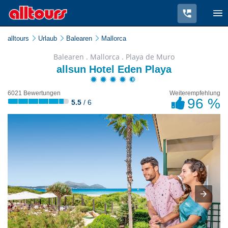
alltours
Urlaub
Balearen
Mallorca
Balearen . Mallorca . Playa de Muro
allsun Hotel Eden Playa
6021 Bewertungen
Weiterempfehlung
96 %
5.5
/ 6