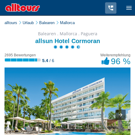
alltours
Urlaub
Balearen
Mallorca
Balearen . Mallorca . Paguera
allsun Hotel Cormoran
2695 Bewertungen
Weiterempfehlung
96 %
5.4
/ 6