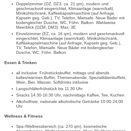
Doppelzimmer (DZ, DZ3, ca. 21 qm), modern und
geschmackvoll eingerichtet, Klimaanlage (warm/kalt),
Minikühlschrank, Kaffeekapselmaschine (auf Anfrage,
Kapseln geg. Geb.), TV, Telefon, Mietsafe. Neue Bäder mit
bodengleicher Dusche, WC, Föhn. Balkon. Wahlweise
Meerblick (DZM, DM3). Max. 3E
Einzelzimmer (EZ, ca. 16 qm), modern und geschmackvoll
eingerichtet, Klimaanlage (warm/kalt), Minikühlschrank,
Kaffeekapselmaschine (auf Anfrage, Kapseln geg. Geb.),
TV, Telefon, Mietsafe. Neue Bäder mit bodengleicher
Dusche, WC, Föhn. Balkon
Essen & Trinken
all inclusive: Frühstücksbuffet, mittags und abends
kaltes/warmes Buffet, Themenabende, Spezialitätenbuffets,
Wein, Bier, Wasser, Softdrinks inklusive
Langschläferfrühstück bis 11:30 Uhr
Snacks 14:30-16:30 Uhr, nachmittags Kaffee, Tee, Kuchen
Alkoholfreie, nationale alkoholische Getränke 10:00-24:00
Uhr
Wellness & Fitness
Spa-/Wellnessbereich (ca. 270 qm), kosmetische
Anwendungen, Wellnessmassagen, Mani-/Pediküre (gegen