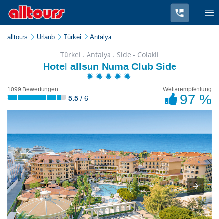
alltours
Urlaub
Türkei
Antalya
Türkei . Antalya . Side - Colakli
Hotel allsun Numa Club Side
1099 Bewertungen
Weiterempfehlung
97 %
5.5
/ 6