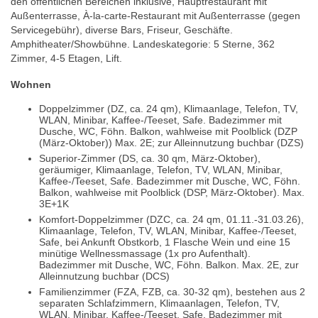
den öffentlichen Bereichen inklusive, Hauptrestaurant mit
Außenterrasse, À-la-carte-Restaurant mit Außenterrasse (gegen
Servicegebühr), diverse Bars, Friseur, Geschäfte.
Amphitheater/Showbühne. Landeskategorie: 5 Sterne, 362
Zimmer, 4-5 Etagen, Lift.
Wohnen
Doppelzimmer (DZ, ca. 24 qm), Klimaanlage, Telefon, TV,
WLAN, Minibar, Kaffee-/Teeset, Safe. Badezimmer mit
Dusche, WC, Föhn. Balkon, wahlweise mit Poolblick (DZP
(März-Oktober)) Max. 2E; zur Alleinnutzung buchbar (DZS)
Superior-Zimmer (DS, ca. 30 qm, März-Oktober),
geräumiger, Klimaanlage, Telefon, TV, WLAN, Minibar,
Kaffee-/Teeset, Safe. Badezimmer mit Dusche, WC, Föhn.
Balkon, wahlweise mit Poolblick (DSP, März-Oktober). Max.
3E+1K
Komfort-Doppelzimmer (DZC, ca. 24 qm, 01.11.-31.03.26),
Klimaanlage, Telefon, TV, WLAN, Minibar, Kaffee-/Teeset,
Safe, bei Ankunft Obstkorb, 1 Flasche Wein und eine 15
minütige Wellnessmassage (1x pro Aufenthalt).
Badezimmer mit Dusche, WC, Föhn. Balkon. Max. 2E, zur
Alleinnutzung buchbar (DCS)
Familienzimmer (FZA, FZB, ca. 30-32 qm), bestehen aus 2
separaten Schlafzimmern, Klimaanlagen, Telefon, TV,
WLAN, Minibar, Kaffee-/Teeset, Safe. Badezimmer mit