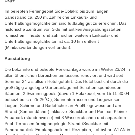
Lage
Im beliebten Feriengebiet Side-Colakli; bis zum langen
Sandstrand ca. 250 m. Zahlreiche Einkaufs- und
Unterhaltungsmöglichkeiten sind fußläufig gut zu erreichen. Das
historische Zentrum von Side mit antiken Ausgrabungsstätten,
römischem Theater und zahlreichen weiteren Einkaufs- und
Unterhaltungsmöglichkeiten ist ca. 10 km entfernt
(Minibusverbindungen vorhanden).
Ausstattung
Die bekannte und beliebte Ferienanlage wurde im Winter 23/24 in
allen öffentlichen Bereichen umfassend renoviert und wird seit
Sommer 24 als allsun-Hotel geführt. Das Hotel besticht durch die
großzügig angelegte Gartenanlage mit Schatten spendenden
Bäumen, 2 Swimmingpools (davon 1 Relaxpool, vom 15.11-30.04
beheizt bei ca. 25-26⁰C.), Sonnenterrassen und Liegewiesen.
Liegen, Schirme und Badetücher an Pool/Liegewiese und am
Strand (Sonnendächer) inklusive. Snackbar und Poolbar. Kleiner
Aquapark (stundenweise) mit 3 Wasserrutschen und separatem
Pool. Terrassenförmig angelegte Strand-/Snackbar mit
Panoramablick. Empfangshalle mit Rezeption, Lobbybar. WLAN in