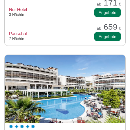
171
ab
€
Nur Hotel
Angebote
3 Nächte
659
ab
€
Pauschal
Angebote
7 Nächte