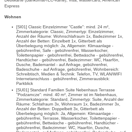
Debitkarte (Bankomat-/EC-Karte), Visa, Mastercard, American
Express
Wohnen
[SI01] Classic Einzelzimmer "Castle": mind. 24 m²,
Zimmerkategorie: Classic, Zimmertyp: Einzelzimmer,
Anzahl der Räume: Wohnschlafraum 1x, Badezimmer 1x,
Anzahl der Betten: Einzelbett 1x, Gitterbett als
Überbelegung möglich: Ja, Allgemein: Klimaanlage -
gebührenfrei, Safe - gebührenfrei, Wasserkocher,
Toilettenpapier - gebührenfrei, Bettwäsche - gebührenfrei,
Handtücher - gebührenfrei, Badezimmer: WC, Haarfön,
Dusche, Bademantel - auf Anfrage, gebührenfrei,
Badeschuhe - auf Anfrage, gebührenfrei, Wohnbereich:
Schreibtisch, Medien & Technik: Telefon, TV, WLAN/WIFI
Internetanschluss - gebührenfrei, Zimmerausblick:
Parkblick
[SU01] Standard Familien Suite Nebenhaus Terrasse
"Podzamcze": mind. 40 m², Zimmer ist im Nebenhaus,
Zimmerkategorie: Standard, Zimmertyp: Suite, Anzahl der
Räume: Schlafraum 3x, Wohnraum 1x, Badezimmer 3x,
Anzahl der Betten: Doppelbett 3x, Gitterbett als
Überbelegung möglich: Ja, Allgemein: Klimaanlage -
gebührenfrei, Terrasse, Wasserkocher, Toilettenpapier -
gebührenfrei, Bettwäsche - gebührenfrei, Handtücher -
gebührenfrei, Badezimmer: WC, Haarfön, Dusche,