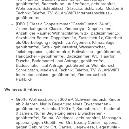
gebührenfrei, Badeschuhe - auf Anfrage, gebührenfrei,
Wohnbereich: Schreibtisch, Sitzecke, Schlafsofa, Medien &
Technik: Telefon, TV, WLAN/WIFI Internetanschluss -
gebührenfrei
[DB01] Classic Doppelzimmer "Castle": mind. 24 m²,
Zimmerkategorie: Classic, Zimmertyp: Doppelzimmer,
Anzahl der Räume: Wohnschlafraum 1x, Badezimmer 1x,
Anzahl der Betten: Doppelbett 1x, Zustellbett 1x, Gitterbett
als Überbelegung möglich: Ja, Allgemein: Klimaanlage -
gebührenfrei, Safe - gebührenfrei, Wasserkocher,
Toilettenpapier - gebührenfrei, Bettwäsche - gebührenfrei,
Handtücher - gebührenfrei, Badezimmer: WC, Haarfön,
Dusche, Bademantel - auf Anfrage, gebührenfrei,
Badeschuhe - auf Anfrage, gebührenfrei, Wohnbereich:
Schreibtisch, Medien & Technik: Telefon, TV, WLAN/WIFI
Internetanschluss - gebührenfrei, Zimmerausblick:
Parkblick
Wellness & Fitness
Größe Wellnessbereich 300 m², Schwimmbereich: Kinder
ab 2 Jahren. Nur in Begleitung eines Erwachsenen -
gebührenfrei, Hallenbad 100 m², Saunabereich: Kinder ab
0 Jahren. Nur in Begleitung eines Erwachsenen -
gebührenfrei, Sauna, Whirlpool - gebührenfrei, Massagen -
optional gegen Gebühr vor Ort, Beauty Center - optional
gegen Gebühr vor Ort, Garten, Liegewiese, Liegestühle -