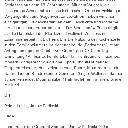
Schlosses aus dem 18. Jahrhundert. Mit dem Wunsch, die
einzigartige Atmosphäre dieses historischen Ortes im Einklang mit
Vergangenheit und Gegenwart zu bewahren, haben wir einen
einzigartigen Ort geschaffen, an dem Geschichte und Moderne
perfekt miteinander harmonieren. Die Stadt Janów Podlaski gilt
als die Hauptstadt der Pferdezucht weltweit. Wellness in
Zusammenarbeit mit Dr. Irena Eris Die Nutzung der Küchenzeile
in den Familienzimmern im Nebengebäude „Podzamcze“ ist auf
Anfrage und gegen Gebühr vor Ort möglich: 23 € pro Tag.
Einrichtung / Ambiente: komfortabel, familienfreundlich, luxuriös,
modern, kindgerecht Zielgruppe: Sport- und Aktivurlauber,
Gruppenreisende, Hochzeitsreisende, Paare, Motorradreisende,
Natururlauber, Rundreisende, Senioren, Single, Wellnessurlauber,
Junge Reisende, Mountainbiker / Fahrradfahrer, Familien, Single
mit Kind
Ort
Polen, Lublin, Janow Podlaski
Lage
Lage: ruhig, am Ortsrand Zentrum: Janow Podlaski 700 m