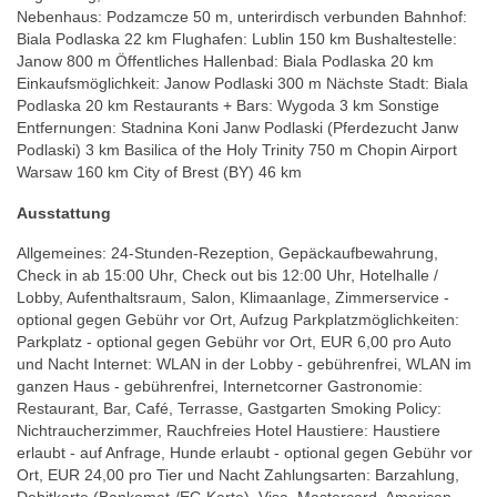
Nebenhaus: Podzamcze 50 m, unterirdisch verbunden Bahnhof:
Biala Podlaska 22 km Flughafen: Lublin 150 km Bushaltestelle:
Janow 800 m Öffentliches Hallenbad: Biala Podlaska 20 km
Einkaufsmöglichkeit: Janow Podlaski 300 m Nächste Stadt: Biala
Podlaska 20 km Restaurants + Bars: Wygoda 3 km Sonstige
Entfernungen: Stadnina Koni Janw Podlaski (Pferdezucht Janw
Podlaski) 3 km Basilica of the Holy Trinity 750 m Chopin Airport
Warsaw 160 km City of Brest (BY) 46 km
Ausstattung
Allgemeines: 24-Stunden-Rezeption, Gepäckaufbewahrung,
Check in ab 15:00 Uhr, Check out bis 12:00 Uhr, Hotelhalle /
Lobby, Aufenthaltsraum, Salon, Klimaanlage, Zimmerservice -
optional gegen Gebühr vor Ort, Aufzug Parkplatzmöglichkeiten:
Parkplatz - optional gegen Gebühr vor Ort, EUR 6,00 pro Auto
und Nacht Internet: WLAN in der Lobby - gebührenfrei, WLAN im
ganzen Haus - gebührenfrei, Internetcorner Gastronomie:
Restaurant, Bar, Café, Terrasse, Gastgarten Smoking Policy:
Nichtraucherzimmer, Rauchfreies Hotel Haustiere: Haustiere
erlaubt - auf Anfrage, Hunde erlaubt - optional gegen Gebühr vor
Ort, EUR 24,00 pro Tier und Nacht Zahlungsarten: Barzahlung,