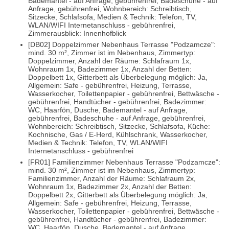
Bademantel - auf Anfrage, gebührenfrei, Badeschuhe - auf
Anfrage, gebührenfrei, Wohnbereich: Schreibtisch,
Sitzecke, Schlafsofa, Medien & Technik: Telefon, TV,
WLAN/WIFI Internetanschluss - gebührenfrei,
Zimmerausblick: Innenhofblick
[DB02] Doppelzimmer Nebenhaus Terrasse "Podzamcze":
mind. 30 m², Zimmer ist im Nebenhaus, Zimmertyp:
Doppelzimmer, Anzahl der Räume: Schlafraum 1x,
Wohnraum 1x, Badezimmer 1x, Anzahl der Betten:
Doppelbett 1x, Gitterbett als Überbelegung möglich: Ja,
Allgemein: Safe - gebührenfrei, Heizung, Terrasse,
Wasserkocher, Toilettenpapier - gebührenfrei, Bettwäsche -
gebührenfrei, Handtücher - gebührenfrei, Badezimmer:
WC, Haarfön, Dusche, Bademantel - auf Anfrage,
gebührenfrei, Badeschuhe - auf Anfrage, gebührenfrei,
Wohnbereich: Schreibtisch, Sitzecke, Schlafsofa, Küche:
Kochnische, Gas / E-Herd, Kühlschrank, Wasserkocher,
Medien & Technik: Telefon, TV, WLAN/WIFI
Internetanschluss - gebührenfrei
[FR01] Familienzimmer Nebenhaus Terrasse "Podzamcze":
mind. 30 m², Zimmer ist im Nebenhaus, Zimmertyp:
Familienzimmer, Anzahl der Räume: Schlafraum 2x,
Wohnraum 1x, Badezimmer 2x, Anzahl der Betten:
Doppelbett 2x, Gitterbett als Überbelegung möglich: Ja,
Allgemein: Safe - gebührenfrei, Heizung, Terrasse,
Wasserkocher, Toilettenpapier - gebührenfrei, Bettwäsche -
gebührenfrei, Handtücher - gebührenfrei, Badezimmer:
WC, Haarfön, Dusche, Bademantel - auf Anfrage,