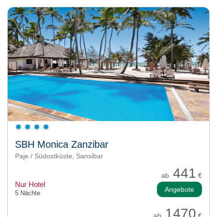
SBH Monica Zanzibar
Paje / Südostküste, Sansibar
441
ab
€
Nur Hotel
Angebote
5 Nächte
1470
ab
€