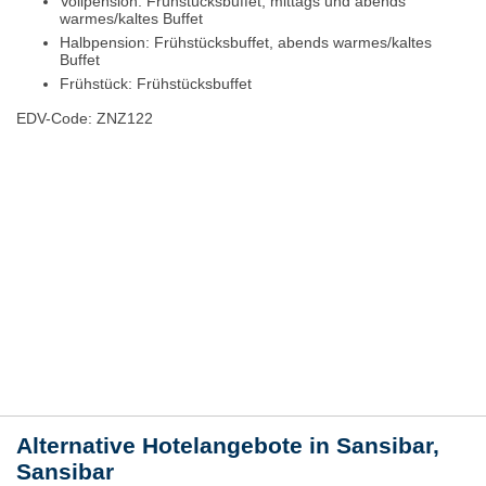
Vollpension: Frühstücksbuffet, mittags und abends
warmes/kaltes Buffet
Halbpension: Frühstücksbuffet, abends warmes/kaltes
Buffet
Frühstück: Frühstücksbuffet
EDV-Code: ZNZ122
Hotelmerkmale
Bewertungen
Lage / Karte
Wetter
Alternative Hotelangebote in Sansibar,
Sansibar