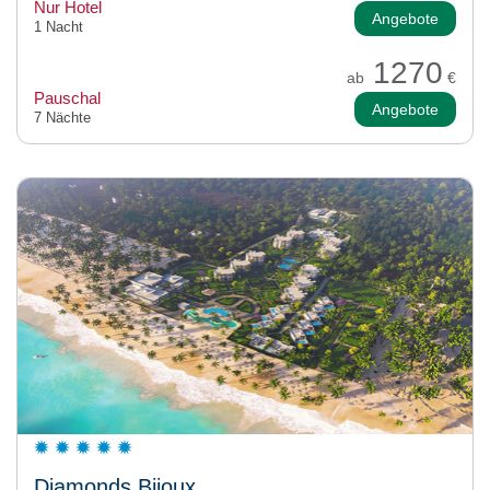
Nur Hotel
Angebote
1 Nacht
1270
ab
€
Pauschal
Angebote
7 Nächte
Diamonds Bijoux