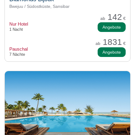
Bwejuu / Südostküste, Sansibar
142
ab
€
Nur Hotel
Angebote
1 Nacht
1831
ab
€
Pauschal
Angebote
7 Nächte