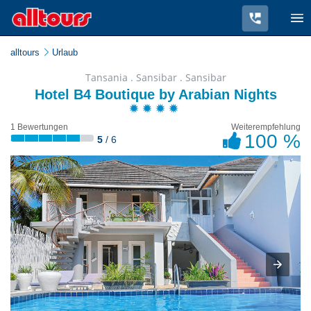
alltours
Urlaub
Tansania . Sansibar . Sansibar
Hotel B4 Boutique by Arabian Nights
1 Bewertungen
Weiterempfehlung
100 %
5
/ 6