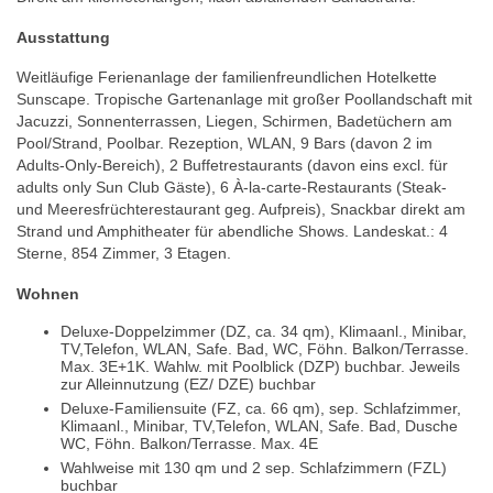
Ausstattung
Weitläufige Ferienanlage der familienfreundlichen Hotelkette
Sunscape. Tropische Gartenanlage mit großer Poollandschaft mit
Jacuzzi, Sonnenterrassen, Liegen, Schirmen, Badetüchern am
Pool/Strand, Poolbar. Rezeption, WLAN, 9 Bars (davon 2 im
Adults-Only-Bereich), 2 Buffetrestaurants (davon eins excl. für
adults only Sun Club Gäste), 6 À-la-carte-Restaurants (Steak-
und Meeresfrüchterestaurant geg. Aufpreis), Snackbar direkt am
Strand und Amphitheater für abendliche Shows. Landeskat.: 4
Sterne, 854 Zimmer, 3 Etagen.
Wohnen
Deluxe-Doppelzimmer (DZ, ca. 34 qm), Klimaanl., Minibar,
TV,Telefon, WLAN, Safe. Bad, WC, Föhn. Balkon/Terrasse.
Max. 3E+1K. Wahlw. mit Poolblick (DZP) buchbar. Jeweils
zur Alleinnutzung (EZ/ DZE) buchbar
Deluxe-Familiensuite (FZ, ca. 66 qm), sep. Schlafzimmer,
Klimaanl., Minibar, TV,Telefon, WLAN, Safe. Bad, Dusche
WC, Föhn. Balkon/Terrasse. Max. 4E
Wahlweise mit 130 qm und 2 sep. Schlafzimmern (FZL)
buchbar