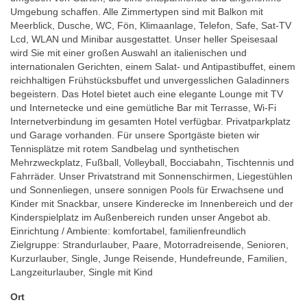
Umgebung schaffen. Alle Zimmertypen sind mit Balkon mit
Meerblick, Dusche, WC, Fön, Klimaanlage, Telefon, Safe, Sat-TV
Lcd, WLAN und Minibar ausgestattet. Unser heller Speisesaal
wird Sie mit einer großen Auswahl an italienischen und
internationalen Gerichten, einem Salat- und Antipastibuffet, einem
reichhaltigen Frühstücksbuffet und unvergesslichen Galadinners
begeistern. Das Hotel bietet auch eine elegante Lounge mit TV
und Internetecke und eine gemütliche Bar mit Terrasse, Wi-Fi
Internetverbindung im gesamten Hotel verfügbar. Privatparkplatz
und Garage vorhanden. Für unsere Sportgäste bieten wir
Tennisplätze mit rotem Sandbelag und synthetischen
Mehrzweckplatz, Fußball, Volleyball, Bocciabahn, Tischtennis und
Fahrräder. Unser Privatstrand mit Sonnenschirmen, Liegestühlen
und Sonnenliegen, unsere sonnigen Pools für Erwachsene und
Kinder mit Snackbar, unsere Kinderecke im Innenbereich und der
Kinderspielplatz im Außenbereich runden unser Angebot ab.
Einrichtung / Ambiente: komfortabel, familienfreundlich
Zielgruppe: Strandurlauber, Paare, Motorradreisende, Senioren,
Kurzurlauber, Single, Junge Reisende, Hundefreunde, Familien,
Langzeiturlauber, Single mit Kind
Ort