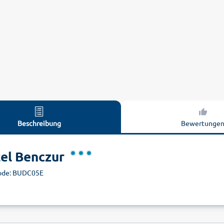
Beschreibung
Bewertunge
el Benczur
ode: BUDC05E