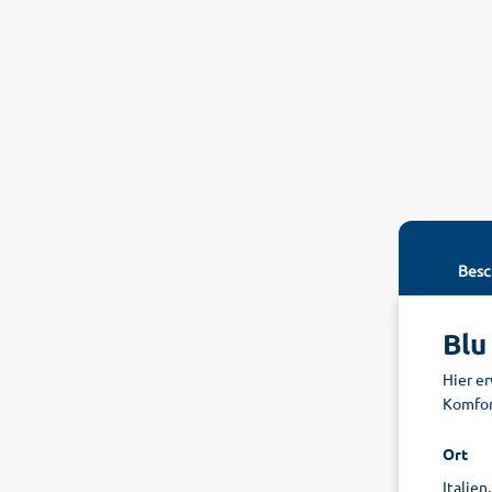
Besc
Blu
Hier e
Komfor
Ort
Italien