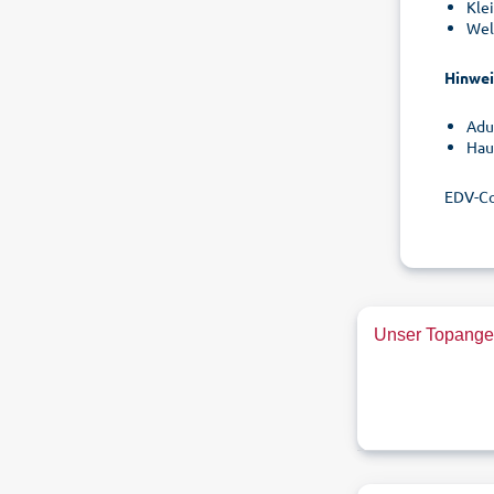
Kle
Wel
Hinwei
Adu
Haus
EDV-C
Unser Topangeb