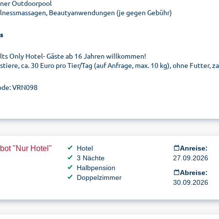
iner Outdoorpool
lnessmassagen, Beautyanwendungen (je gegen Gebühr)
s
lts Only Hotel- Gäste ab 16 Jahren willkommen!
tiere, ca. 30 Euro pro Tier/Tag (auf Anfrage, max. 10 kg), ohne Futter, z
ode: VRN098
ot "Nur Hotel"
Hotel
Anreise:
3 Nächte
27.09.2026
Halbpension
Abreise:
Doppelzimmer
30.09.2026