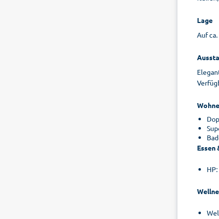
Lage
Auf ca
Aussta
Elegan
Verfügb
Wohne
Dop
Sup
Bad
Essen 
HP:
Wellne
Wel