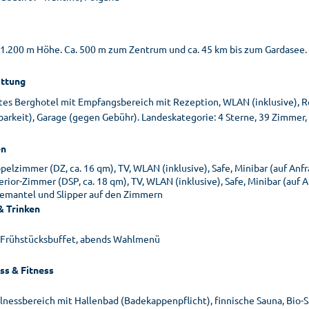
. 1.200 m Höhe. Ca. 500 m zum Zentrum und ca. 45 km bis zum Gardase
ttung
tes Berghotel mit Empfangsbereich mit Rezeption, WLAN (inklusive), Res
arkeit), Garage (gegen Gebühr). Landeskategorie: 4 Sterne, 39 Zimmer, 3
n
pelzimmer (DZ, ca. 16 qm), TV, WLAN (inklusive), Safe, Minibar (auf An
erior-Zimmer (DSP, ca. 18 qm), TV, WLAN (inklusive), Safe, Minibar (auf
emantel und Slipper auf den Zimmern
& Trinken
 Frühstücksbuffet, abends Wahlmenü
ss & Fitness
lnessbereich mit Hallenbad (Badekappenpflicht), finnische Sauna, Bio