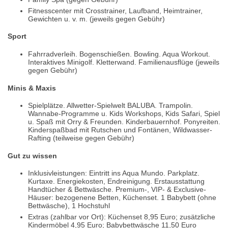
Fitnesscenter mit Crosstrainer, Laufband, Heimtrainer,
Gewichten u. v. m. (jeweils gegen Gebühr)
Sport
Fahrradverleih. Bogenschießen. Bowling. Aqua Workout.
Interaktives Minigolf. Kletterwand. Familienausflüge (jeweils
gegen Gebühr)
Minis & Maxis
Spielplätze. Allwetter-Spielwelt BALUBA. Trampolin.
Wannabe-Programme u. Kids Workshops, Kids Safari, Spiel
u. Spaß mit Orry & Freunden. Kinderbauernhof. Ponyreiten.
Kinderspaßbad mit Rutschen und Fontänen, Wildwasser-
Rafting (teilweise gegen Gebühr)
Gut zu wissen
Inklusivleistungen: Eintritt ins Aqua Mundo. Parkplatz.
Kurtaxe. Energiekosten, Endreinigung. Erstausstattung
Handtücher & Bettwäsche. Premium-, VIP- & Exclusive-
Häuser: bezogenene Betten, Küchenset. 1 Babybett (ohne
Bettwäsche), 1 Hochstuhl
Extras (zahlbar vor Ort): Küchenset 8,95 Euro; zusätzliche
Kindermöbel 4,95 Euro; Babybettwäsche 11,50 Euro