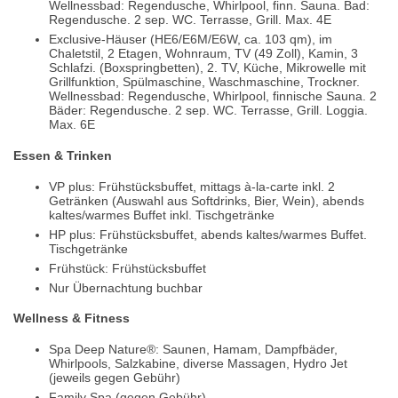
Wellnessbad: Regendusche, Whirlpool, finn. Sauna. Bad:
Regendusche. 2 sep. WC. Terrasse, Grill. Max. 4E
Exclusive-Häuser (HE6/E6M/E6W, ca. 103 qm), im
Chaletstil, 2 Etagen, Wohnraum, TV (49 Zoll), Kamin, 3
Schlafzi. (Boxspringbetten), 2. TV, Küche, Mikrowelle mit
Grillfunktion, Spülmaschine, Waschmaschine, Trockner.
Wellnessbad: Regendusche, Whirlpool, finnische Sauna. 2
Bäder: Regendusche. 2 sep. WC. Terrasse, Grill. Loggia.
Max. 6E
Essen & Trinken
VP plus: Frühstücksbuffet, mittags à-la-carte inkl. 2
Getränken (Auswahl aus Softdrinks, Bier, Wein), abends
kaltes/warmes Buffet inkl. Tischgetränke
HP plus: Frühstücksbuffet, abends kaltes/warmes Buffet.
Tischgetränke
Frühstück: Frühstücksbuffet
Nur Übernachtung buchbar
Wellness & Fitness
Spa Deep Nature®: Saunen, Hamam, Dampfbäder,
Whirlpools, Salzkabine, diverse Massagen, Hydro Jet
(jeweils gegen Gebühr)
Family Spa (gegen Gebühr)