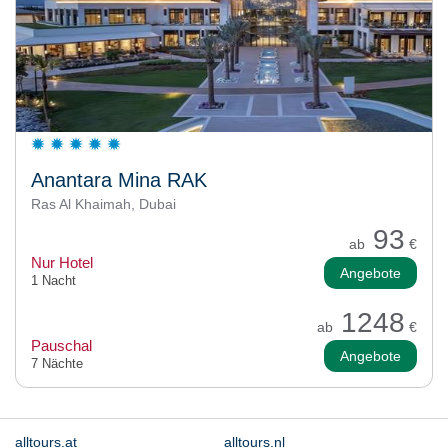
Anantara Mina RAK
Ras Al Khaimah, Dubai
93
ab
€
Nur Hotel
Angebote
1 Nacht
1248
ab
€
Pauschal
Angebote
7 Nächte
alltours.at
alltours.nl