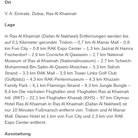
Ort
V. A. Emirate, Dubai, Ras Al Khaimah
Lage
In Ras Al Khaimah (Dafan Al Nakheel) Entfernungen werden bis
auf 0,1 Kilometer gerundet. Tridom – 0,7 km Al Manar Mall – 0,8
km Fun City – 0,8 km RAK Expo Center – 1,3 km Jazirat Al Hamra
Fischerdorf – 2,6 km Corniche Al Qawasim – 2,7 km National
Museum of Ras al Khaimah (Nationalmuseum) – 2,7 km Scheich-
Mohammed-Bin-Salim-Al-Qasimi-Moschee – 3,3 km Sidroh
Strand – 3,3 km RAK Mall – 3,9 km Tower Links Golf Club
(Golfplatz) – 4,3 km RAK-Perlenmuseum – 4,3 km Khuzam
Family Park – 6,1 km Flamingo-Strand – 8,3 km Jungle Bungle –
8,4 km Die nächsten Flughäfen sind: Flughafen Ras al Khaimah
Intl. (RKT) – 22,1 km Flughafen Khasab (KHS) – 97 km Citymax
Hotel Ras Al Khaimah in Ras Al Khaimah (Dafan Al Nakheel) ist
nur 10 Minuten Fußmarsch entfernt von: Tridom und Al Manar
Mall. Dieses Hotel ist 1 km von Fun City und 2,3 km von RAK
Expo Center entfernt.
Ausstattung