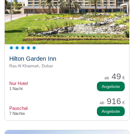
Hilton Garden Inn
Ras Al Khaimah, Dubai
49
ab
€
Nur Hotel
Angebote
1 Nacht
916
ab
€
Pauschal
Angebote
7 Nächte