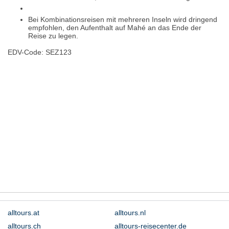
Bei Kombinationsreisen mit mehreren Inseln wird dringend
empfohlen, den Aufenthalt auf Mahé an das Ende der
Reise zu legen.
EDV-Code: SEZ123
Hotelmerkmale
Bewertungen
Lage / Karte
Wetter
alltours.at
alltours.nl
alltours.ch
alltours-reisecenter.de