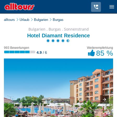
alltours
Urlaub
Bulgarien
Burgas
Bulgarien . Burgas . Sonnenstrand
Hotel Diamant Residence
993 Bewertungen
Weiterempfehlung
85 %
4.9
/ 6