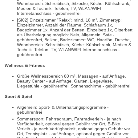
Wohnbereich: Schreibtisch, Sitzecke, Küche: Kühlschrank,
Medien & Technik: Telefon, TV, WLAN/WIFI
Internetanschluss - gebührenfrei
[SI02] Einzelzimmer "Relax": mind. 18 m², Zimmertyp:
Einzelzimmer, Anzahl der Räume: Schlafraum 1x,
Badezimmer 1x, Anzahl der Betten: Einzelbett 1x, Gitterbett
als Überbelegung möglich: Nein, Allgemein: Safe -
gebührenfrei, Balkon, Badezimmer: WC, Haarfön, Dusche,
Wohnbereich: Schreibtisch, Küche: Kühlschrank, Medien &
Technik: Telefon, TV, WLAN/WIFI Internetanschluss -
gebührenfrei
Wellness & Fitness
Größe Wellnessbereich 80 m², Massagen - auf Anfrage,
Beauty Center - auf Anfrage, Garten, Liegewiese,
Liegestühle - gebührenfrei, Sonnenschirme - gebührenfrei
Sport & Spiel
Allgemein: Sport- & Unterhaltungsprogramme -
gebührenfrei
Sommersport: Fahrradraum, Fahrradverleih - je nach
Verfügbarkeit, optional gegen Gebühr vor Ort, E-Bike
Verleih - je nach Verfügbarkeit, optional gegen Gebühr vor
Ort, Tennisplatz - auf Anfrage, optional gegen Gebühr vor