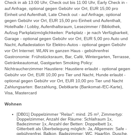
Check in ab 13:00 Uhr, Check out bis 11:00 Uhr, Early Check in -
auf Anfrage, optional gegen Gebühr vor Ort, EUR 15,00 pro
Einheit und Aufenthalt, Late Check out - auf Anfrage, optional
gegen Gebühr vor Ort, EUR 15,00 pro Einheit und Aufenthalt,
Hotelhalle / Lobby, Aufenthaltsraum, Lesezimmer / Bibliothek,
Aufzug Parkplatzmöglichkeiten: Parkplatz - je nach Verfügbarkeit,
Garage - optional gegen Gebühr vor Ort, EUR 5,00 pro Auto und
Nacht, Aufladestation für Elektro-Autos - optional gegen Gebühr
vor Ort Internet: WLAN im ganzen Haus - gebührenfrei
Gastronomie: Frühstücksraum, Bar, Café, Wintergarten, Terrasse,
Getränkeautomat, Gastgarten Smoking Policy:
Nichtraucherzimmer Haustiere: Haustiere erlaubt - optional gegen
Gebühr vor Ort, EUR 10,00 pro Tier und Nacht, Hunde erlaubt -
optional gegen Gebühr vor Ort, EUR 10,00 pro Tier und Nacht
Zahlungsarten: Barzahlung, Debitkarte (Bankomat-/EC-Karte),
Visa, Mastercard
Wohnen
[DB01] Doppelzimmer "Relax": mind. 25 m², Zimmertyp:
Doppelzimmer, Anzahl der Räume: Schlafraum 1x,
Badezimmer 1x, Anzahl der Betten: Doppelbett 1x,
Gitterbett als Überbelegung möglich: Ja, Allgemein: Safe -
gebührenfrei, Balkon, Badezimmer: WC, Haarfön, Dusche,