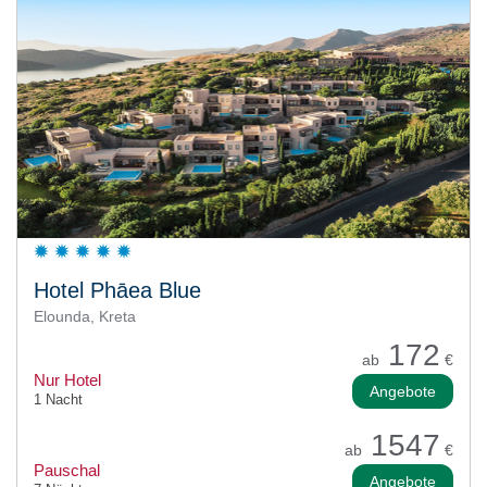
Hotel Phāea Blue
Elounda, Kreta
172
ab
€
Nur Hotel
Angebote
1 Nacht
1547
ab
€
Pauschal
Angebote