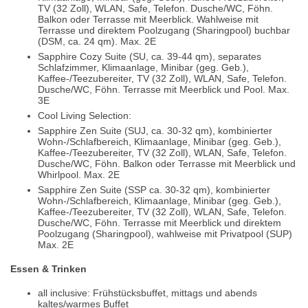
TV (32 Zoll), WLAN, Safe, Telefon. Dusche/WC, Föhn.
Balkon oder Terrasse mit Meerblick. Wahlweise mit
Terrasse und direktem Poolzugang (Sharingpool) buchbar
(DSM, ca. 24 qm). Max. 2E
Sapphire Cozy Suite (SU, ca. 39-44 qm), separates
Schlafzimmer, Klimaanlage, Minibar (geg. Geb.),
Kaffee-/Teezubereiter, TV (32 Zoll), WLAN, Safe, Telefon.
Dusche/WC, Föhn. Terrasse mit Meerblick und Pool. Max.
3E
Cool Living Selection:
Sapphire Zen Suite (SUJ, ca. 30-32 qm), kombinierter
Wohn-/Schlafbereich, Klimaanlage, Minibar (geg. Geb.),
Kaffee-/Teezubereiter, TV (32 Zoll), WLAN, Safe, Telefon.
Dusche/WC, Föhn. Balkon oder Terrasse mit Meerblick und
Whirlpool. Max. 2E
Sapphire Zen Suite (SSP ca. 30-32 qm), kombinierter
Wohn-/Schlafbereich, Klimaanlage, Minibar (geg. Geb.),
Kaffee-/Teezubereiter, TV (32 Zoll), WLAN, Safe, Telefon.
Dusche/WC, Föhn. Terrasse mit Meerblick und direktem
Poolzugang (Sharingpool), wahlweise mit Privatpool (SUP)
Max. 2E
Essen & Trinken
all inclusive: Frühstücksbuffet, mittags und abends
kaltes/warmes Buffet