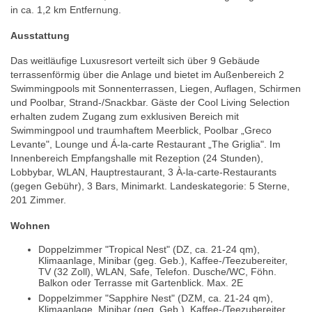
in ca. 1,2 km Entfernung.
Ausstattung
Das weitläufige Luxusresort verteilt sich über 9 Gebäude
terrassenförmig über die Anlage und bietet im Außenbereich 2
Swimmingpools mit Sonnenterrassen, Liegen, Auflagen, Schirmen
und Poolbar, Strand-/Snackbar. Gäste der Cool Living Selection
erhalten zudem Zugang zum exklusiven Bereich mit
Swimmingpool und traumhaftem Meerblick, Poolbar „Greco
Levante", Lounge und Á-la-carte Restaurant „The Griglia". Im
Innenbereich Empfangshalle mit Rezeption (24 Stunden),
Lobbybar, WLAN, Hauptrestaurant, 3 À-la-carte-Restaurants
(gegen Gebühr), 3 Bars, Minimarkt. Landeskategorie: 5 Sterne,
201 Zimmer.
Wohnen
Doppelzimmer "Tropical Nest" (DZ, ca. 21-24 qm),
Klimaanlage, Minibar (geg. Geb.), Kaffee-/Teezubereiter,
TV (32 Zoll), WLAN, Safe, Telefon. Dusche/WC, Föhn.
Balkon oder Terrasse mit Gartenblick. Max. 2E
Doppelzimmer "Sapphire Nest" (DZM, ca. 21-24 qm),
Klimaanlage, Minibar (geg. Geb.), Kaffee-/Teezubereiter,