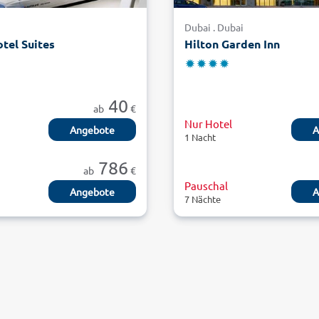
i
Dubai . Dubai
tel Suites
Hilton Garden Inn
40
ab
€
Nur Hotel
Angebote
A
1 Nacht
786
ab
€
Pauschal
Angebote
A
7 Nächte