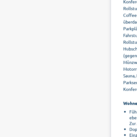
Konfere
Rollst
Coffees
überda
Parkpl
Fahrstu
Rollstu
Hubsch
(gegen
Münzwä
Motorro
Sauna,
Parkse
Konfer
Wohne
Füh
ebe
Zur
Dop
Ein