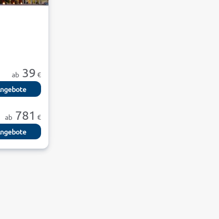
39
ab
€
ngebote
781
ab
€
ngebote