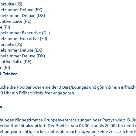
orsuite (JS)
zelzimmer Deluxe (EX)
pelzimmer Deluxe (DX)
cutive Suite (PE)
e (PI)
pelzimmer Executive (DJ)
zelzimmer Executive (EJ)
orsuite (JS)
zelzimmer Deluxe (EX)
pelzimmer Deluxe (DX)
cutive Suite (PE)
e (PI)
& Trinken
uche die Poolbar oder eine der 3 Bars/Lounges und gönn dir ein erfrisc
00 Uhr ein Frühstücksbuffet angeboten.
s
hungen für bestimmte Gruppenveranstaltungen oder Partys wie z. B. J
erkunft nicht akzeptiert. Der Pool ist von 08:00 Uhr bis 20:00 Uhr geöff
iehungsberechtigten kostenlos übernachten, wenn keine zusätzlichen