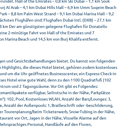
rundet. Mall of the Emirates – 0,8 km Ski Dubai – 1,1 km Souk
Burj Al Arab – 4,1 km Dubai Hills Mall – 6,9 km Umm Suqeim Beach
Park – 8,8 km Palm West Strand – 9,1 km Dubai Marina Mall – 9,2
chsten Flughäfen sind: Flughafen Dubai Intl. (DXB) – 27,1 km
3,8 km Der am günstigsten gelegene Flughafen für Donatello
t eine 2-minütige Fahrt von Mall of the Emirates und 7
von Marina Beach und 14,5 km von Burj Khalifa entfernt.
gen und Gesichtsbehandlungen bietet. Du kannst von folgenden
n Highlights, die dieses Hotel bietet, gehören zudem kostenloses
und um die Uhr geöffnetes Businesscenter, ein Express-Check-in
ieses Hotel eine gute Wahl, denn zu den 1100 Quadratfuß (102
trum und 2 Tagungsräume. Vor Ort gibt es Folgendes:
omantikpakete verfügbar, Seilrutsche in der Nähe, Parkplätze
²): 102, Pool, Kostenloses WLAN, Anzahl der Bars/Lounges: 3,
, Anzahl der Außenpools: 1, Brailleschrift oder -beschilderung,
der Tourenplanung/beim Ticketerwerb, Snow-Tubing in der Nähe,
aurant vor Ort, Jagen in der Nähe, Visuelle Alarme auf den
 Mehrsprachiges Personal, Handläufe auf den Fluren,