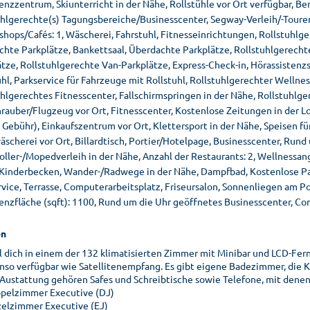
nzzentrum, Skiunterricht in der Nähe, Rollstühle vor Ort verfügbar, Be
uhlgerechte(s) Tagungsbereiche/Businesscenter, Segway-Verleih/-Touren
hops/Cafés: 1, Wäscherei, Fahrstuhl, Fitnesseinrichtungen, Rollstuhlg
chte Parkplätze, Bankettsaal, Überdachte Parkplätze, Rollstuhlgerecht
ätze, Rollstuhlgerechte Van-Parkplätze, Express-Check-in, Hörassiste
hl, Parkservice für Fahrzeuge mit Rollstuhl, Rollstuhlgerechter Wellne
hlgerechtes Fitnesscenter, Fallschirmspringen in der Nähe, Rollstuhlge
rauber/Flugzeug vor Ort, Fitnesscenter, Kostenlose Zeitungen in der Lo
 Gebühr), Einkaufszentrum vor Ort, Klettersport in der Nähe, Speisen f
scherei vor Ort, Billardtisch, Portier/Hotelpage, Businesscenter, Run
ller-/Mopedverleih in der Nähe, Anzahl der Restaurants: 2, Wellnessang
 Kinderbecken, Wander-/Radwege in der Nähe, Dampfbad, Kostenlose Par
rvice, Terrasse, Computerarbeitsplatz, Friseursalon, Sonnenliegen am 
enzfläche (sqft): 1100, Rund um die Uhr geöffnetes Businesscenter, Co
n
l dich in einem der 132 klimatisierten Zimmer mit Minibar und LCD-Fer
nso verfügbar wie Satellitenempfang. Es gibt eigene Badezimmer, die 
 Austattung gehören Safes und Schreibtische sowie Telefone, mit denen
pelzimmer Executive (DJ)
zelzimmer Executive (EJ)