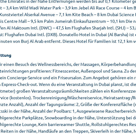
 the Emirates in der Nähe Entfernungen werden bis auf 0,1 Kilometer ge
 – 3,4 km Wild Wadi Water Park – 3,9 km Jebel Ali Race Course – 4 km 
Kunstviertel Alserkal Avenue – 7,1 km Kite Beach – 8 km Dubai Science 
is Centre Mall – 9,5 km Palm Jumeirah Einkaufszentrum – 10,1 km Die nä
fen Al Maktoum Intl. (DWC) – 47,5 km Flughafen Sharjah Intl. (SHJ) – 5
st: Flughafen Dubai Intl. (DXB). Donatello Hotel in Dubai (Al Barsha) is
uten von Burj Al Arab entfernt. Dieses Hotel für Familien ist 12,1 km 
ttung
ir einen Besuch des Wellnessbereichs, der Massagen, Körperbehandlun
teinrichtungen profitieren: Fitnesscenter, Außenpool und Sauna. Zu de
ein Concierge-Service und ein Friseursalon. Zum Angebot gehören ein r
n Express-Check-out. Wenn du eine Veranstaltung in Dubai planst, ist d
tmeter) großen Veranstaltungsräumlichkeiten zählen ein Konferenzzen
vice (kostenlos). Trockenreinigung/Wäschereiservice, Heiratsantrag-/R
nzte Anzahl), Anzahl der Tagungsräume: 2, Größe der Konferenzfläche (m
sski in der Nähe, Anzahl der Poolbars: 1, Ausgewiesene Raucherbereiche
uhlgerechte Parkplätze, Snowboarding in der Nähe, Unterstützung bei 
hlgerechte Lounge, Kein barrierearmer Shuttle, Rollstuhlgerechtes Rest
 Reiten in der Nähe, Handläufe an den Treppen, Skiverleih in der Nähe,