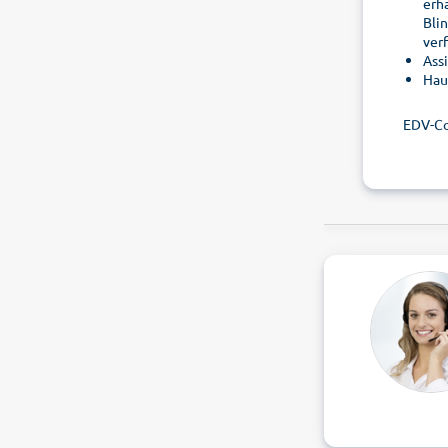
erh
Bli
ver
Ass
Hau
EDV-C