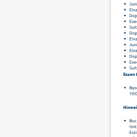
Juni
Ein
Dop
Exe
Suit
Dop
Ein
Juni
Ein
Dop
Exe
Suit
Essen 
Bes
10:
Hinwei
Buc
Unt
Erz