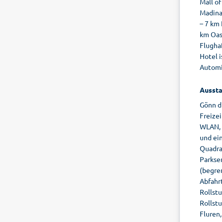
Mall of
Madinat
– 7 km 
km Oas
Flugha
Hotel i
Automin
Aussta
Gönn d
Freizei
WLAN, 
und ei
Quadra
Parkser
(begre
Abfahrt
Rollst
Rollstu
Fluren,