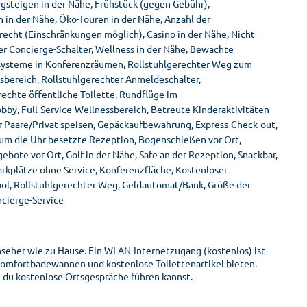
rgsteigen in der Nähe, Frühstück (gegen Gebühr),
 in der Nähe, Öko-Touren in der Nähe, Anzahl der
erecht (Einschränkungen möglich), Casino in der Nähe, Nicht
er Concierge-Schalter, Wellness in der Nähe, Bewachte
nzsysteme in Konferenzräumen, Rollstuhlgerechter Weg zum
ssbereich, Rollstuhlgerechter Anmeldeschalter,
rechte öffentliche Toilette, Rundflüge im
bby, Full-Service-Wellnessbereich, Betreute Kinderaktivitäten
ür Paare/Privat speisen, Gepäckaufbewahrung, Express-Check-out,
d um die Uhr besetzte Rezeption, Bogenschießen vor Ort,
ebote vor Ort, Golf in der Nähe, Safe an der Rezeption, Snackbar,
kplätze ohne Service, Konferenzfläche, Kostenloser
Pool, Rollstuhlgerechter Weg, Geldautomat/Bank, Größe der
ncierge-Service
nseher wie zu Hause. Ein WLAN-Internetzugang (kostenlos) ist
Komfortbadewannen und kostenlose Toilettenartikel bieten.
 du kostenlose Ortsgespräche führen kannst.