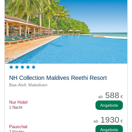
NH Collection Maldives Reethi Resort
Baa-Atoll, Malediven
588
ab
€
Nur Hotel
Angebote
1 Nacht
1930
ab
€
Pauschal
Angebote
7 Nächte