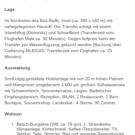
Lage
Im Nordosten des Baa-Atolls, Insel (ca. 380 x 140 m) mit
nahegelegenem Hausriff. Der Transfer erfolgt mit einem
Inlandsflug (Domestic) und Schnellboot (Transferzeit vom
Flughafen Male ca. 30 Minuten). Gegen Aufpreis kann der
Transfer per Wasserflugzeug gebucht werden (Buchung über
Codierung MLE016S, Transferzeit vom Flughafen ca. 25
Minuten).
Ausstattung
Großzügig gestaltete Hotelanlage mit von 20 m hohen Palmen
und Mangroven umgebenem 1.600 qm großem Süßwassersee
mit Schwimmteich, Sonnenterrasse, Liegen, Badetücher.
Empfangsbereich, Rezeption, WLAN, 2 Restaurants, 2 Bars,
Boutique, Souvenirshop. Landeskat.: 4 Sterne, 90 Zimmer.
Wohnen
Beach-Bungalow (VIB, ca. 78 qm), 1. Strandreihe,
Klimaanlage, Kühlschrank, Kaffee-/Teezubereiter, TV,
Telefon, Safe, Sitzecke. Bad und separate Regendusche,