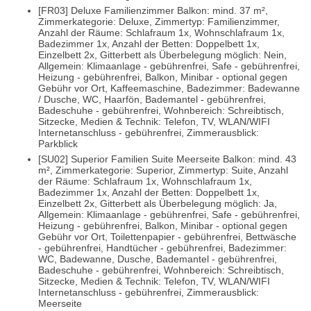
[FR03] Deluxe Familienzimmer Balkon: mind. 37 m²,
Zimmerkategorie: Deluxe, Zimmertyp: Familienzimmer,
Anzahl der Räume: Schlafraum 1x, Wohnschlafraum 1x,
Badezimmer 1x, Anzahl der Betten: Doppelbett 1x,
Einzelbett 2x, Gitterbett als Überbelegung möglich: Nein,
Allgemein: Klimaanlage - gebührenfrei, Safe - gebührenfrei,
Heizung - gebührenfrei, Balkon, Minibar - optional gegen
Gebühr vor Ort, Kaffeemaschine, Badezimmer: Badewanne
/ Dusche, WC, Haarfön, Bademantel - gebührenfrei,
Badeschuhe - gebührenfrei, Wohnbereich: Schreibtisch,
Sitzecke, Medien & Technik: Telefon, TV, WLAN/WIFI
Internetanschluss - gebührenfrei, Zimmerausblick:
Parkblick
[SU02] Superior Familien Suite Meerseite Balkon: mind. 43
m², Zimmerkategorie: Superior, Zimmertyp: Suite, Anzahl
der Räume: Schlafraum 1x, Wohnschlafraum 1x,
Badezimmer 1x, Anzahl der Betten: Doppelbett 1x,
Einzelbett 2x, Gitterbett als Überbelegung möglich: Ja,
Allgemein: Klimaanlage - gebührenfrei, Safe - gebührenfrei,
Heizung - gebührenfrei, Balkon, Minibar - optional gegen
Gebühr vor Ort, Toilettenpapier - gebührenfrei, Bettwäsche
- gebührenfrei, Handtücher - gebührenfrei, Badezimmer:
WC, Badewanne, Dusche, Bademantel - gebührenfrei,
Badeschuhe - gebührenfrei, Wohnbereich: Schreibtisch,
Sitzecke, Medien & Technik: Telefon, TV, WLAN/WIFI
Internetanschluss - gebührenfrei, Zimmerausblick:
Meerseite