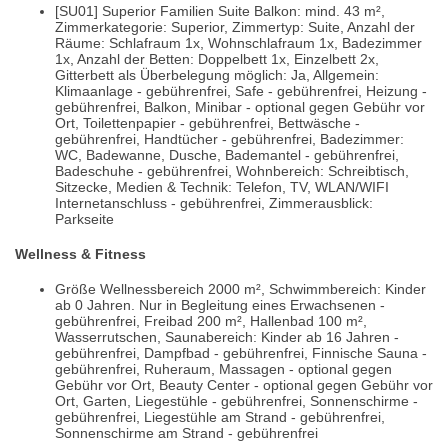
[SU01] Superior Familien Suite Balkon: mind. 43 m²,
Zimmerkategorie: Superior, Zimmertyp: Suite, Anzahl der
Räume: Schlafraum 1x, Wohnschlafraum 1x, Badezimmer
1x, Anzahl der Betten: Doppelbett 1x, Einzelbett 2x,
Gitterbett als Überbelegung möglich: Ja, Allgemein:
Klimaanlage - gebührenfrei, Safe - gebührenfrei, Heizung -
gebührenfrei, Balkon, Minibar - optional gegen Gebühr vor
Ort, Toilettenpapier - gebührenfrei, Bettwäsche -
gebührenfrei, Handtücher - gebührenfrei, Badezimmer:
WC, Badewanne, Dusche, Bademantel - gebührenfrei,
Badeschuhe - gebührenfrei, Wohnbereich: Schreibtisch,
Sitzecke, Medien & Technik: Telefon, TV, WLAN/WIFI
Internetanschluss - gebührenfrei, Zimmerausblick:
Parkseite
Wellness & Fitness
Größe Wellnessbereich 2000 m², Schwimmbereich: Kinder
ab 0 Jahren. Nur in Begleitung eines Erwachsenen -
gebührenfrei, Freibad 200 m², Hallenbad 100 m²,
Wasserrutschen, Saunabereich: Kinder ab 16 Jahren -
gebührenfrei, Dampfbad - gebührenfrei, Finnische Sauna -
gebührenfrei, Ruheraum, Massagen - optional gegen
Gebühr vor Ort, Beauty Center - optional gegen Gebühr vor
Ort, Garten, Liegestühle - gebührenfrei, Sonnenschirme -
gebührenfrei, Liegestühle am Strand - gebührenfrei,
Sonnenschirme am Strand - gebührenfrei