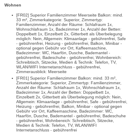
Wohnen
[FR02] Superior Familienzimmer Meerseite Balkon: mind.
33 m², Zimmerkategorie: Superior, Zimmertyp:
Familienzimmer, Anzahl der Räume: Schlafraum 1x,
Wohnschlafraum 1x, Badezimmer 1x, Anzahl der Betten:
Doppelbett 1x, Einzelbett 2x, Gitterbett als Überbelegung
möglich: Nein, Allgemein: Klimaanlage - gebührenfrei, Safe
- gebührenfrei, Heizung - gebührenfrei, Balkon, Minibar -
optional gegen Gebühr vor Ort, Kaffeemaschine,
Badezimmer: WC, Haarfön, Dusche, Bademantel -
gebührenfrei, Badeschuhe - gebührenfrei, Wohnbereich:
Schreibtisch, Sitzecke, Medien & Technik: Telefon, TV,
WLAN/WIFI Internetanschluss - gebührenfrei,
Zimmerausblick: Meerseite
[FR01] Superior Familienzimmer Balkon: mind. 33 m²,
Zimmerkategorie: Superior, Zimmertyp: Familienzimmer,
Anzahl der Räume: Schlafraum 1x, Wohnschlafraum 1x,
Badezimmer 1x, Anzahl der Betten: Doppelbett 1x,
Einzelbett 2x, Gitterbett als Überbelegung möglich: Nein,
Allgemein: Klimaanlage - gebührenfrei, Safe - gebührenfrei,
Heizung - gebührenfrei, Balkon, Minibar - optional gegen
Gebühr vor Ort, Kaffeemaschine, Badezimmer: WC,
Haarfön, Dusche, Bademantel - gebührenfrei, Badeschuhe
- gebührenfrei, Wohnbereich: Schreibtisch, Sitzecke,
Medien & Technik: Telefon, TV, WLAN/WIFI
Internetanschluss - gebührenfrei