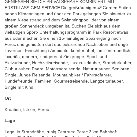
GENIESSEN SIE DIE PRIVATSPHÄRE KOMBINIERT MIT
ERSTKLASSIGEM SERVICE Die großräumigen 4* Garden Suiten
haben Klimaanlagen und über den Park gelangen Sie hinunter zu
einem Kieselstrand und dem Swimmingpool, der von einem
großen Sonnendeck umgeben ist. Suchen Sie sich aus dem
vielfältigen Sport- Unterhaltungsprogramm in Park Resort etwas
aus oder machen Sie einen 15-minütigen Spaziergang nach
Poreč und genießen dort das pulsierende Nachtleben und urige
Tavernen. Einrichtung / Ambiente: komfortabel, familienfreundlich,
luxuriös, modern, kindgerecht Zielgruppe: Sport- und
Aktivurlauber, Hochzeitsreisende, Luxus-Urlauber, Strandurlauber,
Cluburlauber, Paare, Motorradreisende, Natururlauber, Senioren,
Single, Junge Reisende, Mountainbiker / Fahrradfahrer,
Hundefreunde, Familien, Gourmetreisende, Langzeiturlauber,
Single mit Kind
Ort
Kroatien, Istrien, Porec
Lage
Lage: in Strandnähe, ruhig Zentrum: Porec 3 km Bahnhof: