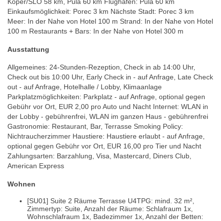
Koper/SLO 58 km, Pula 60 km Flughafen: Pula 60 km
Einkaufsmöglichkeit: Porec 3 km Nächste Stadt: Porec 3 km
Meer: In der Nahe von Hotel 100 m Strand: In der Nahe von Hotel
100 m Restaurants + Bars: In der Nahe von Hotel 300 m
Ausstattung
Allgemeines: 24-Stunden-Rezeption, Check in ab 14:00 Uhr,
Check out bis 10:00 Uhr, Early Check in - auf Anfrage, Late Check
out - auf Anfrage, Hotelhalle / Lobby, Klimaanlage
Parkplatzmöglichkeiten: Parkplatz - auf Anfrage, optional gegen
Gebühr vor Ort, EUR 2,00 pro Auto und Nacht Internet: WLAN in
der Lobby - gebührenfrei, WLAN im ganzen Haus - gebührenfrei
Gastronomie: Restaurant, Bar, Terrasse Smoking Policy:
Nichtraucherzimmer Haustiere: Haustiere erlaubt - auf Anfrage,
optional gegen Gebühr vor Ort, EUR 16,00 pro Tier und Nacht
Zahlungsarten: Barzahlung, Visa, Mastercard, Diners Club,
American Express
Wohnen
[SU01] Suite 2 Räume Terrasse U4TPG: mind. 32 m²,
Zimmertyp: Suite, Anzahl der Räume: Schlafraum 1x,
Wohnschlafraum 1x, Badezimmer 1x, Anzahl der Betten: