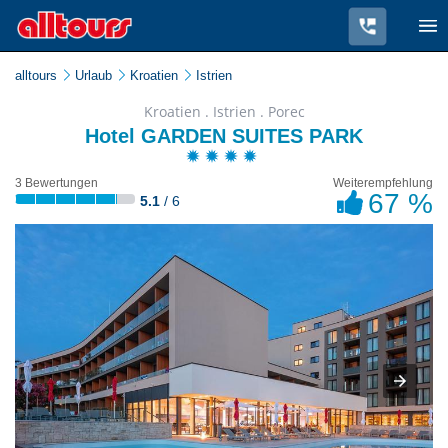
alltours
Urlaub
Kroatien
Istrien
Kroatien . Istrien . Porec
Hotel GARDEN SUITES PARK
3 Bewertungen
Weiterempfehlung
67 %
5.1
/ 6