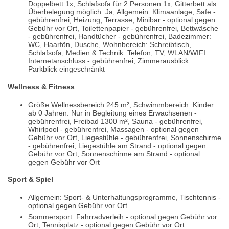
Doppelbett 1x, Schlafsofa für 2 Personen 1x, Gitterbett als
Überbelegung möglich: Ja, Allgemein: Klimaanlage, Safe -
gebührenfrei, Heizung, Terrasse, Minibar - optional gegen
Gebühr vor Ort, Toilettenpapier - gebührenfrei, Bettwäsche
- gebührenfrei, Handtücher - gebührenfrei, Badezimmer:
WC, Haarfön, Dusche, Wohnbereich: Schreibtisch,
Schlafsofa, Medien & Technik: Telefon, TV, WLAN/WIFI
Internetanschluss - gebührenfrei, Zimmerausblick:
Parkblick eingeschränkt
Wellness & Fitness
Größe Wellnessbereich 245 m², Schwimmbereich: Kinder
ab 0 Jahren. Nur in Begleitung eines Erwachsenen -
gebührenfrei, Freibad 1300 m², Sauna - gebührenfrei,
Whirlpool - gebührenfrei, Massagen - optional gegen
Gebühr vor Ort, Liegestühle - gebührenfrei, Sonnenschirme
- gebührenfrei, Liegestühle am Strand - optional gegen
Gebühr vor Ort, Sonnenschirme am Strand - optional
gegen Gebühr vor Ort
Sport & Spiel
Allgemein: Sport- & Unterhaltungsprogramme, Tischtennis -
optional gegen Gebühr vor Ort
Sommersport: Fahrradverleih - optional gegen Gebühr vor
Ort, Tennisplatz - optional gegen Gebühr vor Ort