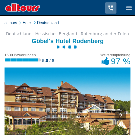
alltours
Hotel
Deutschland
Deutschland . Hessisches Bergland . Rotenburg an der Fulda
Göbel's Hotel Rodenberg
1609 Bewertungen
Weiterempfehlung
97 %
5.6
/ 6