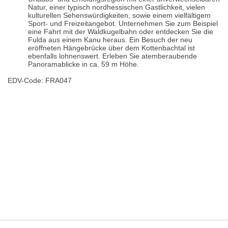
Natur, einer typisch nordhessischen Gastlichkeit, vielen
kulturellen Sehenswürdigkeiten, sowie einem vielfältigem
Sport- und Freizeitangebot. Unternehmen Sie zum Beispiel
eine Fahrt mit der Waldkugelbahn oder entdecken Sie die
Fulda aus einem Kanu heraus. Ein Besuch der neu
eröffneten Hängebrücke über dem Kottenbachtal ist
ebenfalls lohnenswert. Erleben Sie atemberaubende
Panoramablicke in ca. 59 m Höhe.
EDV-Code: FRA047
Hotelmerkmale
Bewertungen
Lage / Karte
Wetter