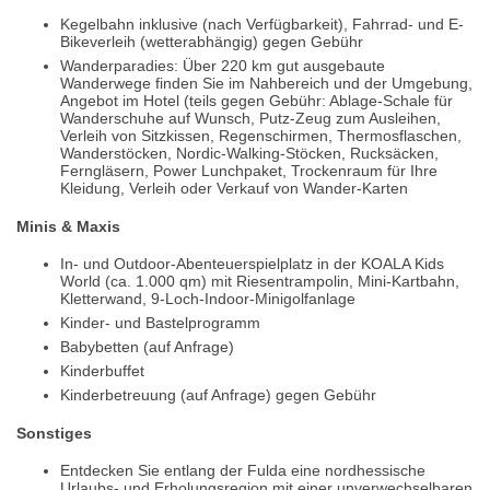
Kegelbahn inklusive (nach Verfügbarkeit), Fahrrad- und E-
Bikeverleih (wetterabhängig) gegen Gebühr
Wanderparadies: Über 220 km gut ausgebaute
Wanderwege finden Sie im Nahbereich und der Umgebung,
Angebot im Hotel (teils gegen Gebühr: Ablage-Schale für
Wanderschuhe auf Wunsch, Putz-Zeug zum Ausleihen,
Verleih von Sitzkissen, Regenschirmen, Thermosflaschen,
Wanderstöcken, Nordic-Walking-Stöcken, Rucksäcken,
Ferngläsern, Power Lunchpaket, Trockenraum für Ihre
Kleidung, Verleih oder Verkauf von Wander-Karten
Minis & Maxis
In- und Outdoor-Abenteuerspielplatz in der KOALA Kids
World (ca. 1.000 qm) mit Riesentrampolin, Mini-Kartbahn,
Kletterwand, 9-Loch-Indoor-Minigolfanlage
Kinder- und Bastelprogramm
Babybetten (auf Anfrage)
Kinderbuffet
Kinderbetreuung (auf Anfrage) gegen Gebühr
Sonstiges
Entdecken Sie entlang der Fulda eine nordhessische
Urlaubs- und Erholungsregion mit einer unverwechselbaren