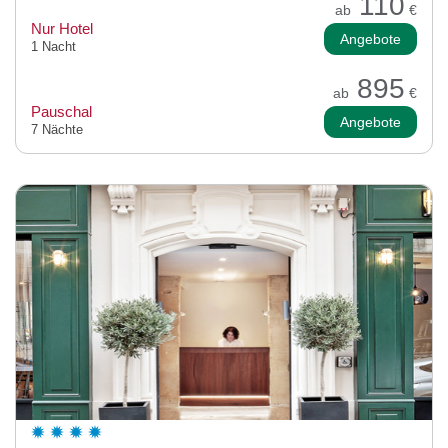
110
ab
€
Nur Hotel
Angebote
1 Nacht
895
ab
€
Pauschal
Angebote
7 Nächte