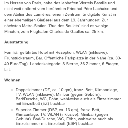
Im Herzen von Paris, nahe des lebhaften Viertels Bastille und
nicht weit entfernt vom berühmten Friedhof Père Lachaise und
dem Atelier des Lumières, einem Zentrum für digitale Kunst in
einer ehemaligen Gießerei aus dem 19. Jahrhundert. Zur
nächsten Metro-Station "Rue des Boulets" sind es wenige
Minuten, zum Flughafen Charles de Gaulles ca. 25 km.
Ausstattung
Familiär geführtes Hotel mit Rezeption, WLAN (inklusive),
Frühstücksraum, Bar. Öffentliche Parkplätze in der Nähe (ca. 30-
40 Euro/Tag). Landeskategorie: 3 Sterne, 36 Zimmer, 6 Etagen,
Lift.
Wohnen
Doppelzimmer (DZ, ca. 10 qm), franz. Bett, Klimaanlage,
TV, WLAN (inklusive), Minibar (gegen Gebühr).
Bad/Dusche, WC, Föhn, wahlweise auch als Einzelzimmer
mit Einzelbett (EZ) buchbar
Superior-Zimmer (DSP, ca. 13 qm), franz. Bett,
Klimaanlage, TV, WLAN (inklusive), Minibar (gegen
Gebühr). Bad/Dusche, WC, Föhn, wahlweise auch als
Einzelzimmer mit Einzelbett (ESP) buchbar