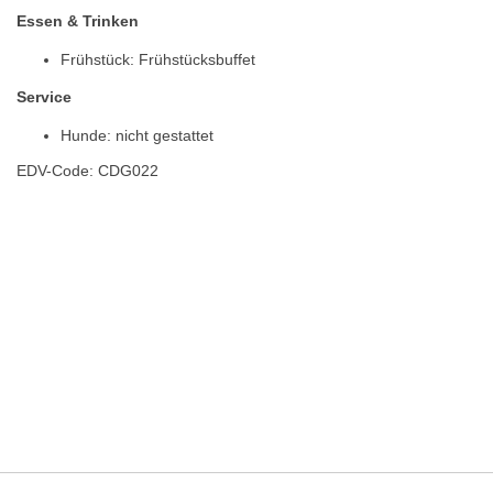
Essen & Trinken
Frühstück: Frühstücksbuffet
Service
Hunde: nicht gestattet
EDV-Code: CDG022
Hotelmerkmale
Bewertungen
Lage / Karte
Wetter