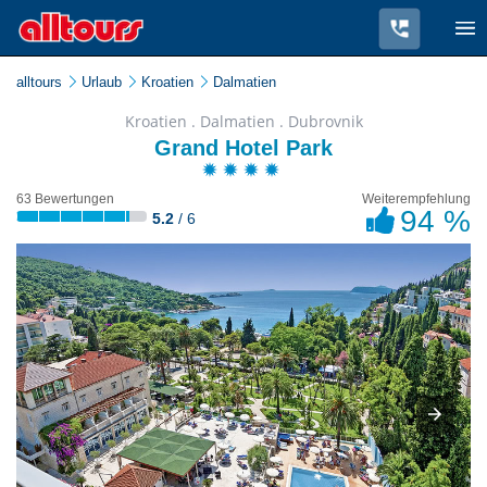
alltours
Urlaub
Kroatien
Dalmatien
Kroatien . Dalmatien . Dubrovnik
Grand Hotel Park
63 Bewertungen
Weiterempfehlung
94 %
5.2
/ 6