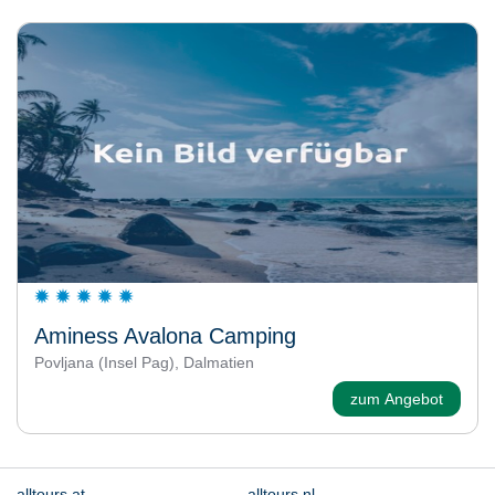
Aminess Avalona Camping
Povljana (Insel Pag), Dalmatien
zum Angebot
alltours.at
alltours.nl