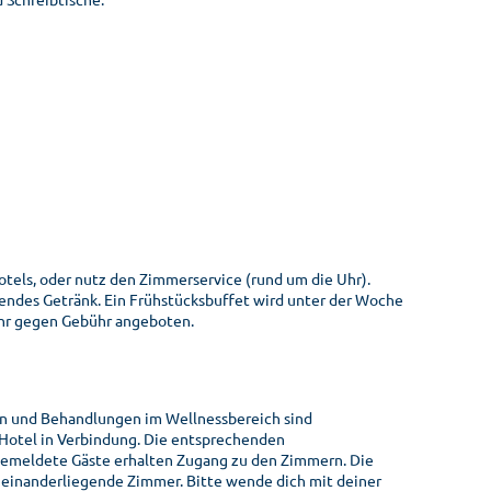
tels, oder nutz den Zimmerservice (rund um die Uhr).
hendes Getränk. Ein Frühstücksbuffet wird unter der Woche
Uhr gegen Gebühr angeboten.
en und Behandlungen im Wellnessbereich sind
 Hotel in Verbindung. Die entsprechenden
gemeldete Gäste erhalten Zugang zu den Zimmern. Die
neinanderliegende Zimmer. Bitte wende dich mit deiner