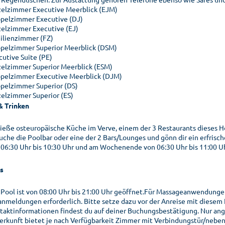
zelzimmer Executive Meerblick (EJM)
pelzimmer Executive (DJ)
zelzimmer Executive (EJ)
ilienzimmer (FZ)
pelzimmer Superior Meerblick (DSM)
cutive Suite (PE)
zelzimmer Superior Meerblick (ESM)
pelzimmer Executive Meerblick (DJM)
pelzimmer Superior (DS)
zelzimmer Superior (ES)
& Trinken
ieße osteuropäische Küche im Verve, einem der 3 Restaurants dieses Ho
uche die Poolbar oder eine der 2 Bars/Lounges und gönn dir ein erfrisc
 06:30 Uhr bis 10:30 Uhr und am Wochenende von 06:30 Uhr bis 11:00 
s
 Pool ist von 08:00 Uhr bis 21:00 Uhr geöffnet.Für Massageanwendung
anmeldungen erforderlich. Bitte setze dazu vor der Anreise mit diesem
taktinformationen findest du auf deiner Buchungsbestätigung. Nur an
erkunft bietet je nach Verfügbarkeit Zimmer mit Verbindungstür/nebe