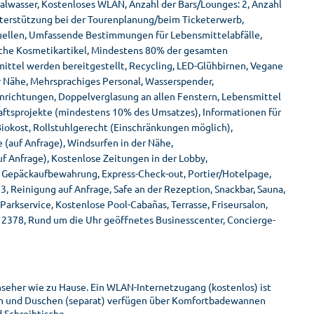
alwasser, Kostenloses WLAN, Anzahl der Bars/Lounges: 2, Anzahl
nterstützung bei der Tourenplanung/beim Ticketerwerb,
uellen, Umfassende Bestimmungen für Lebensmittelabfälle,
iche Kosmetikartikel, Mindestens 80% der gesamten
tel werden bereitgestellt, Recycling, LED-Glühbirnen, Vegane
 Nähe, Mehrsprachiges Personal, Wasserspender,
nrichtungen, Doppelverglasung an allen Fenstern, Lebensmittel
aftsprojekte (mindestens 10% des Umsatzes), Informationen für
iokost, Rollstuhlgerecht (Einschränkungen möglich),
 (auf Anfrage), Windsurfen in der Nähe,
 Anfrage), Kostenlose Zeitungen in der Lobby,
, Gepäckaufbewahrung, Express-Check-out, Portier/Hotelpage,
, Reinigung auf Anfrage, Safe an der Rezeption, Snackbar, Sauna,
arkservice, Kostenlose Pool-Cabañas, Terrasse, Friseursalon,
12378, Rund um die Uhr geöffnetes Businesscenter, Concierge-
nseher wie zu Hause. Ein WLAN-Internetzugang (kostenlos) ist
n und Duschen (separat) verfügen über Komfortbadewannen
 Schreibtische.