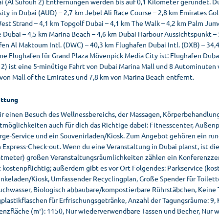
i (Al Sufouh 2) Entfernungen werden bis auf 0,1 Kilometer gerundet. D
sity in Dubai (AUD) – 2,7 km Jebel Ali Race Course – 2,8 km Emirates 
est Strand – 4,1 km Topgolf Dubai – 4,1 km The Walk – 4,2 km Palm Jum
 Dubai – 4,5 km Marina Beach – 4,6 km Dubai Harbour Aussichtspunkt – 
en Al Maktoum Intl. (DWC) – 40,3 km Flughafen Dubai Intl. (DXB) – 34,4
e Flughafen für Grand Plaza Mövenpick Media City ist: Flughafen Dubai
2) ist eine 5-minütige Fahrt von Dubai Marina Mall und 8 Autominuten vo
von Mall of the Emirates und 7,8 km von Marina Beach entfernt.
ttung
ir einen Besuch des Wellnessbereichs, der Massagen, Körperbehandlung
itmöglichkeiten auch für dich das Richtige dabei: Fitnesscenter, Außen
rge-Service und ein Souvenirladen/Kiosk. Zum Angebot gehören ein rund
n Express-Check-out. Wenn du eine Veranstaltung in Dubai planst, ist d
tmeter) großen Veranstaltungsräumlichkeiten zählen ein Konferenzze
t kostenpflichtig; außerdem gibt es vor Ort Folgendes: Parkservice (ko
nkeladen/Kiosk, Umfassender Recyclingplan, Große Spender für Toilette
auchwasser, Biologisch abbaubare/kompostierbare Rührstäbchen, Keine 
plastikflaschen für Erfrischungsgetränke, Anzahl der Tagungsräume: 9,
enzfläche (m²): 1150, Nur wiederverwendbare Tassen und Becher, Nur w