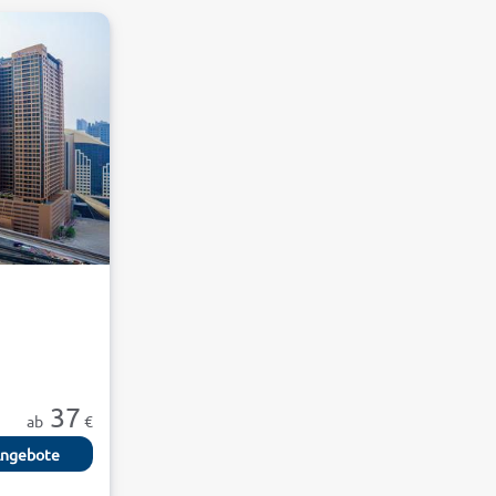
37
ab
€
ngebote