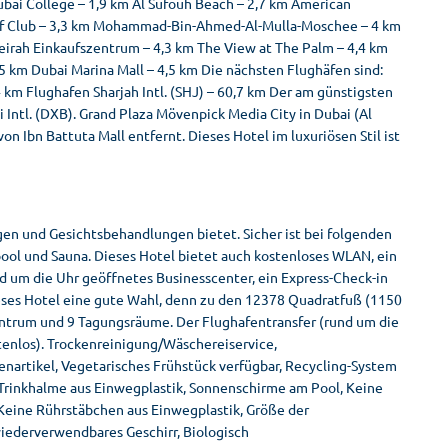
ubai College – 1,9 km Al Sufouh Beach – 2,7 km American
Golf Club – 3,3 km Mohammad-Bin-Ahmed-Al-Mulla-Moschee – 4 km
eirah Einkaufszentrum – 4,3 km The View at The Palm – 4,4 km
5 km Dubai Marina Mall – 4,5 km Die nächsten Flughäfen sind:
 km Flughafen Sharjah Intl. (SHJ) – 60,7 km Der am günstigsten
 Intl. (DXB). Grand Plaza Mövenpick Media City in Dubai (Al
n Ibn Battuta Mall entfernt. Dieses Hotel im luxuriösen Stil ist
en und Gesichtsbehandlungen bietet. Sicher ist bei folgenden
pool und Sauna. Dieses Hotel bietet auch kostenloses WLAN, ein
 um die Uhr geöffnetes Businesscenter, ein Express-Check-in
ieses Hotel eine gute Wahl, denn zu den 12378 Quadratfuß (1150
ntrum und 9 Tagungsräume. Der Flughafentransfer (rund um die
stenlos). Trockenreinigung/Wäschereiservice,
nartikel, Vegetarisches Frühstück verfügbar, Recycling-System
Trinkhalme aus Einwegplastik, Sonnenschirme am Pool, Keine
 Keine Rührstäbchen aus Einwegplastik, Größe der
iederverwendbares Geschirr, Biologisch