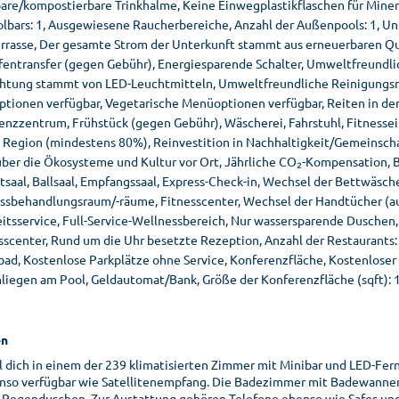
are/kompostierbare Trinkhalme, Keine Einwegplastikflaschen für Miner
olbars: 1, Ausgewiesene Raucherbereiche, Anzahl der Außenpools: 1, U
rrasse, Der gesamte Strom der Unterkunft stammt aus erneuerbaren Q
fentransfer (gegen Gebühr), Energiesparende Schalter, Umweltfreundl
htung stammt von LED-Leuchtmitteln, Umweltfreundliche Reinigungsmit
tionen verfügbar, Vegetarische Menüoptionen verfügbar, Reiten in der
enzzentrum, Frühstück (gegen Gebühr), Wäscherei, Fahrstuhl, Fitnessei
r Region (mindestens 80%), Reinvestition in Nachhaltigkeit/Gemeinsch
über die Ökosysteme und Kultur vor Ort, Jährliche CO₂-Kompensation, B
saal, Ballsaal, Empfangssaal, Express-Check-in, Wechsel der Bettwäsche
ssbehandlungsraum/-räume, Fitnesscenter, Wechsel der Handtücher (auf
itsservice, Full-Service-Wellnessbereich, Nur wassersparende Duschen
scenter, Rund um die Uhr besetzte Rezeption, Anzahl der Restaurants: 3
d, Kostenlose Parkplätze ohne Service, Konferenzfläche, Kostenloser P
liegen am Pool, Geldautomat/Bank, Größe der Konferenzfläche (sqft): 
e
n
l dich in einem der 239 klimatisierten Zimmer mit Minibar und LED-Fer
nso verfügbar wie Satellitenempfang. Die Badezimmer mit Badewanne
 Regenduschen. Zur Austattung gehören Telefone ebenso wie Safes und