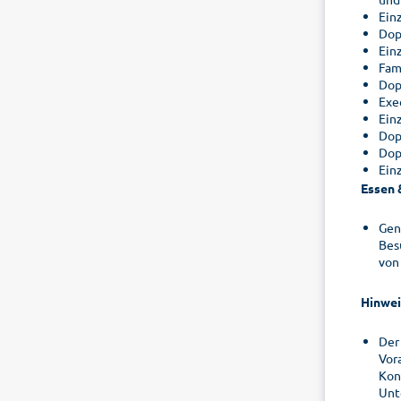
Ein
Dop
Ein
Fam
Dop
Exe
Ein
Dop
Dop
Ein
Essen 
Gen
Bes
von
Hinwei
Der
Vor
Kon
Unt