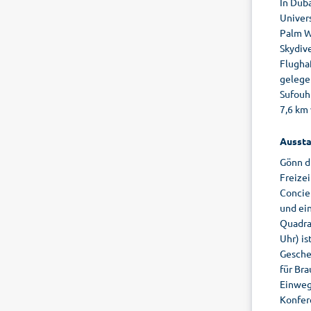
In Duba
Univer
Palm W
Skydive
Flughaf
gelegen
Sufouh 
7,6 km 
Aussta
Gönn d
Freize
Concie
und ei
Quadra
Uhr) is
Gesche
für Br
Einweg
Konfer