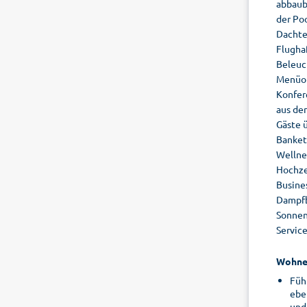
abbaub
der Po
Dachte
Flugha
Beleuc
Menüop
Konfer
aus de
Gäste 
Bankett
Wellne
Hochze
Busines
Dampfba
Sonnen
Servic
Wohne
Füh
ebe
und