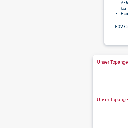
Anf
kon
Hau
EDV-C
Unser Topangeb
Unser Topange