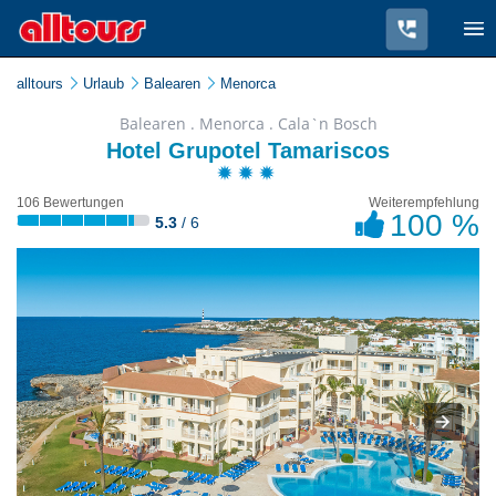
alltours
Urlaub
Balearen
Menorca
Balearen . Menorca . Cala`n Bosch
Hotel Grupotel Tamariscos
106 Bewertungen
Weiterempfehlung
100 %
5.3
/ 6