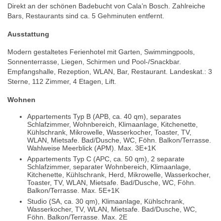
Direkt an der schönen Badebucht von Cala’n Bosch. Zahlreiche
Bars, Restaurants sind ca. 5 Gehminuten entfernt.
Ausstattung
Modern gestaltetes Ferienhotel mit Garten, Swimmingpools,
Sonnenterrasse, Liegen, Schirmen und Pool-/Snackbar.
Empfangshalle, Rezeption, WLAN, Bar, Restaurant. Landeskat.: 3
Sterne, 112 Zimmer, 4 Etagen, Lift.
Wohnen
Appartements Typ B (APB, ca. 40 qm), separates
Schlafzimmer, Wohnbereich, Klimaanlage, Kitchenette,
Kühlschrank, Mikrowelle, Wasserkocher, Toaster, TV,
WLAN, Mietsafe. Bad/Dusche, WC, Föhn. Balkon/Terrasse.
Wahlweise Meerblick (APM). Max. 3E+1K
Appartements Typ C (APC, ca. 50 qm), 2 separate
Schlafzimmer, separater Wohnbereich, Klimaanlage,
Kitchenette, Kühlschrank, Herd, Mikrowelle, Wasserkocher,
Toaster, TV, WLAN, Mietsafe. Bad/Dusche, WC, Föhn.
Balkon/Terrasse. Max. 5E+1K
Studio (SA, ca. 30 qm), Klimaanlage, Kühlschrank,
Wasserkocher, TV, WLAN, Mietsafe. Bad/Dusche, WC,
Föhn. Balkon/Terrasse. Max. 2E