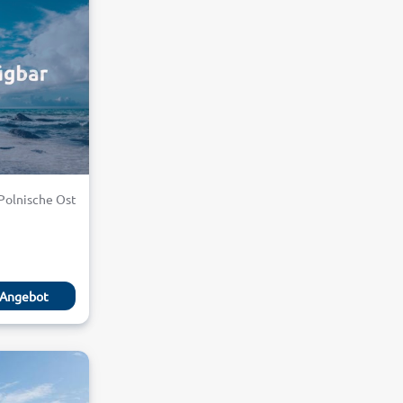
 Polnische Ostsee
Angebot