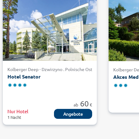
Kolberger Deep - Dzwirzyno . Polnische Ostsee
Kolberger De
Hotel Senator
Akces Medi
60
ab
€
Nur Hotel
Angebote
1 Nacht