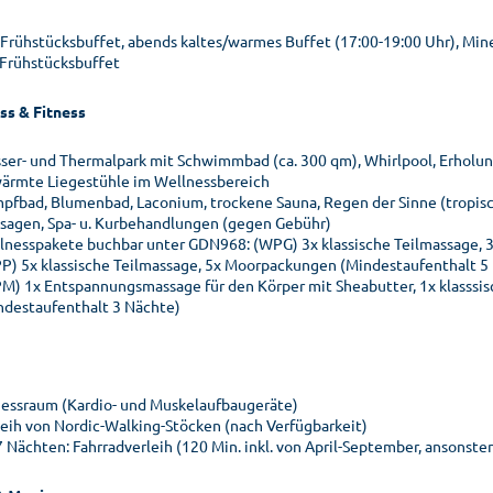
 Frühstücksbuffet, abends kaltes/warmes Buffet (17:00-19:00 Uhr), Mine
 Frühstücksbuffet
ss & Fitness
ser- und Thermalpark mit Schwimmbad (ca. 300 qm), Whirlpool, Erhol
ärmte Liegestühle im Wellnessbereich
pfbad, Blumenbad, Laconium, trockene Sauna, Regen der Sinne (tropisch
sagen, Spa- u. Kurbehandlungen (gegen Gebühr)
lnesspakete buchbar unter GDN968: (WPG) 3x klassische Teilmassage,
P) 5x klassische Teilmassage, 5x Moorpackungen (Mindestaufenthalt 5
M) 1x Entspannungsmassage für den Körper mit Sheabutter, 1x klasssi
ndestaufenthalt 3 Nächte)
nessraum (Kardio- und Muskelaufbaugeräte)
leih von Nordic-Walking-Stöcken (nach Verfügbarkeit)
7 Nächten: Fahrradverleih (120 Min. inkl. von April-September, ansonst