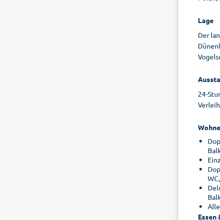
Lage
Der lan
Dünenl
Vogels
Aussta
24-Stu
Verleih
Wohne
Dop
Bal
Ein
Dop
WC,
Del
Bal
All
Essen 