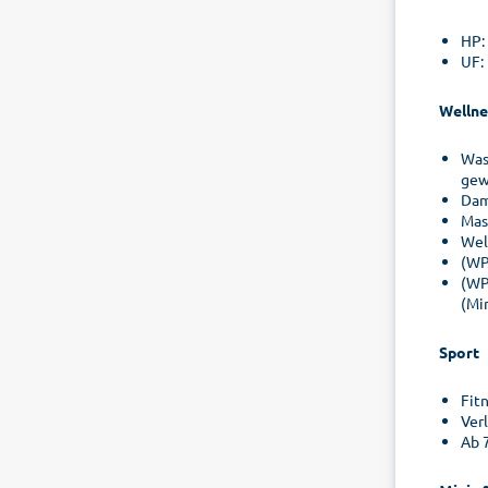
HP:
UF:
Wellne
Was
gew
Dam
Mas
Wel
(WP
(WP
(Mi
Sport
Fit
Ver
Ab 