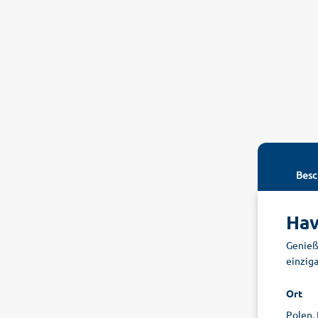
Besc
Hav
Genieße
einzig
Ort
Polen,