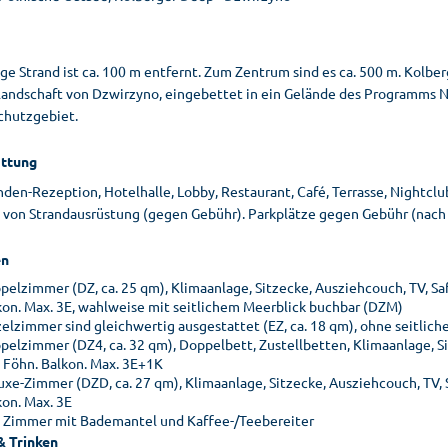
ge Strand ist ca. 100 m entfernt. Zum Zentrum sind es ca. 500 m. Kolber
andschaft von Dzwirzyno, eingebettet in ein Gelände des Programms N
chutzgebiet.
ttung
nden-Rezeption, Hotelhalle, Lobby, Restaurant, Café, Terrasse, Nightc
 von Strandausrüstung (gegen Gebühr). Parkplätze gegen Gebühr (nach V
n
pelzimmer (DZ, ca. 25 qm), Klimaanlage, Sitzecke, Ausziehcouch, TV, Sa
kon. Max. 3E, wahlweise mit seitlichem Meerblick buchbar (DZM)
zelzimmer sind gleichwertig ausgestattet (EZ, ca. 18 qm), ohne seitlich
pelzimmer (DZ4, ca. 32 qm), Doppelbett, Zustellbetten, Klimaanlage, Si
 Föhn. Balkon. Max. 3E+1K
uxe-Zimmer (DZD, ca. 27 qm), Klimaanlage, Sitzecke, Ausziehcouch, TV, 
kon. Max. 3E
e Zimmer mit Bademantel und Kaffee-/Teebereiter
& Trinken