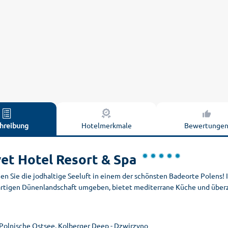
hreibung
Hotelmerkmale
Bewertunge
et Hotel Resort & Spa
n Sie die jodhaltige Seeluft in einem der schönsten Badeorte Polens! I
artigen Dünenlandschaft umgeben, bietet mediterrane Küche und überz
 Polnische Ostsee, Kolberger Deep - Dzwirzyno