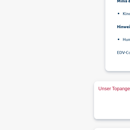
Minis 
Kin
Hinwei
Hun
EDV-C
Unser Topangeb