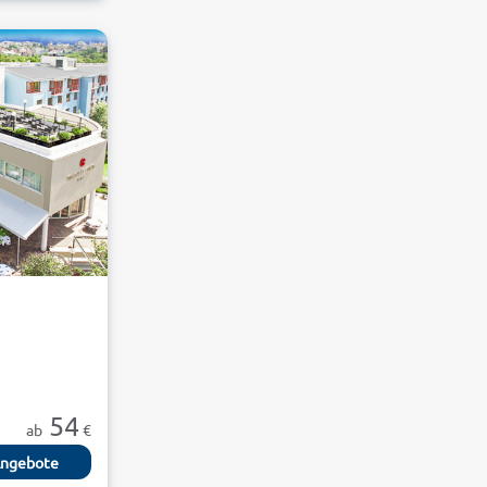
54
ab
€
ngebote