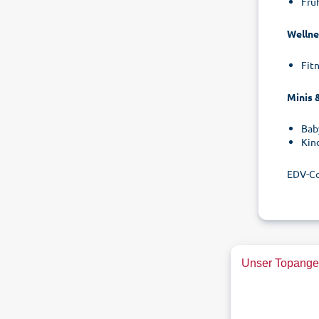
Frü
Wellne
Fit
Minis 
Bab
Kin
EDV-C
Unser Topangeb