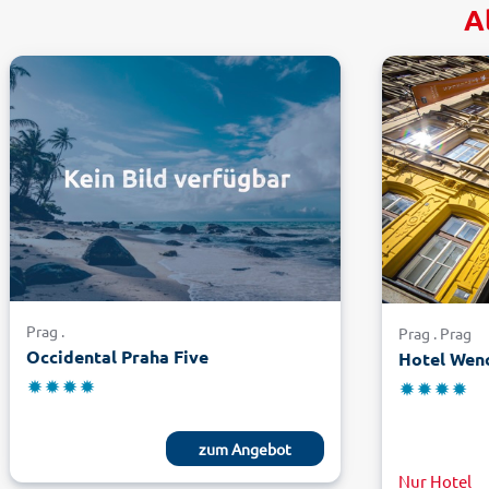
A
Prag .
Prag . Prag
Occidental Praha Five
Hotel Wen
zum Angebot
Nur Hotel