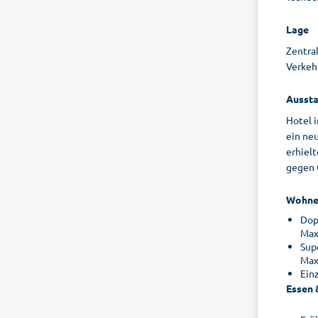
Lage
Zentral
Verkeh
Aussta
Hotel 
ein ne
erhielt
gegen G
Wohne
Dop
Max
Sup
Max
Ein
Essen 