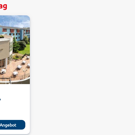
ag
y
Angebot