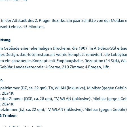
 in der Altstadt des 2. Prager Bezirks. Ein paar Schritte von der Molda
rsmitteln ca. 15 Minuten.
ttung
im Gebäude einer ehemaligen Druckerei, die 1907 im Art-déco-Stil erba
ues Design, das Hotelrestaurant wurde komplett renoviert, die Lobbyba
en ein ganz neues Konzept. mit Empfangshalle, Rezeption (24 Std.), WLA
ebühr. Landeskategorie: 4 Sterne, 210 Zimmer, 4 Etagen, Lift.
n
pelzimmer (DZ, ca. 22 qm), TV, WLAN (inklusive), Minibar (gegen Gebühr
. 2E+1K
erior-Zimmer (DSP, ca. 28 qm), TV, WLAN (inklusive), Minibar (gegen Ge
. 2E+1K
zelzimmer (EZ, ca. 22 qm), TV, WLAN (inklusive), Minibar (gegen Gebühr
& Trinken