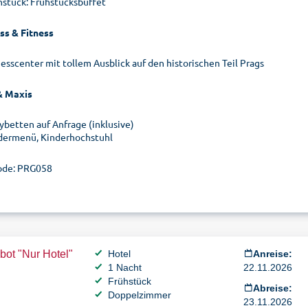
hstück: Frühstücksbuffet
ss & Fitness
nesscenter mit tollem Ausblick auf den historischen Teil Prags
& Maxis
ybetten auf Anfrage (inklusive)
dermenü, Kinderhochstuhl
ode: PRG058
ot "Nur Hotel"
Hotel
Anreise:
1 Nacht
22.11.2026
Frühstück
Abreise:
Doppelzimmer
23.11.2026