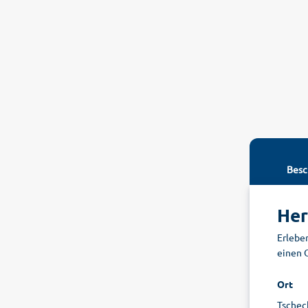
Besc
Her
Erlebe
einen O
Ort
Tschech