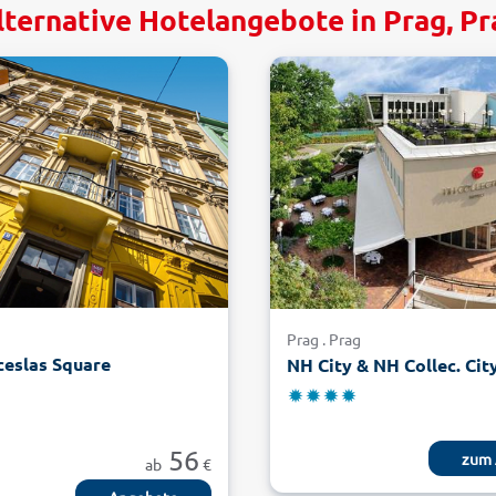
lternative Hotelangebote in Prag, Pr
Prag . Prag
ceslas Square
NH City & NH Collec. Cit
56
zum 
ab
€