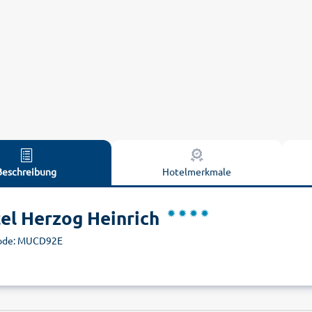
Beschreibung
Hotelmerkmale
el Herzog Heinrich
ode: MUCD92E