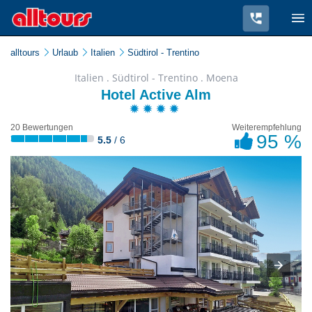
alltours
Urlaub
Italien
Südtirol - Trentino
Italien . Südtirol - Trentino . Moena
Hotel Active Alm
20 Bewertungen
Weiterempfehlung
95 %
5.5
/ 6