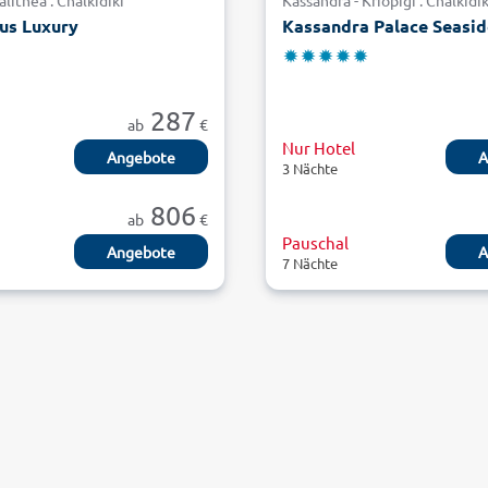
alithea . Chalkidiki
Kassandra - Kriopigi . Chalkidik
s Luxury
Kassandra Palace Seasid
287
ab
€
Nur Hotel
Angebote
A
3 Nächte
806
ab
€
Pauschal
Angebote
A
7 Nächte