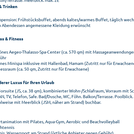
kon/Terrasse. Meerblick. Max. 2E
& Trinken
bpension: Frühstücksbuffet, abends kaltes/warmes Buffet, täglich 
 Abendessen angemessene Kleidung erwünscht
ss & Fitness
önes Aegeo-Thalasso-Spa-Center (ca. 570 qm) mit Massageanwendunge
ühr
ines Minispa inklusive mit Hallenbad, Hamam (Zutritt nur für Erwachsen
nessraum (ca. 50 qm, Zutritt nur für Erwachsene)
erer Luxus für Ihren Urlaub
iorsuite (JS, ca. 38 qm), kombinierter Wohn-/Schlafraum, Vorraum mit S
N, TV, Telefon, Safe. Bad/Dusche, WC, Föhn. Balkon/Terrasse. Poolblick
lweise mit Meerblick (JSM, näher am Strand) buchbar.
rtanimation mit Pilates, Aqua-Gym, Aerobic und Beachvolleyball
chtennis
nis, Wassersport am Strand (örtliche Anbieter gegen Gebühr)