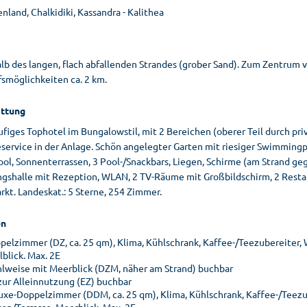
nland, Chalkidiki, Kassandra - Kalithea
lb des langen, flach abfallenden Strandes (grober Sand). Zum Zentrum v
fsmöglichkeiten ca. 2 km.
ttung
ufiges Tophotel im Bungalowstil, mit 2 Bereichen (oberer Teil durch p
eservice in der Anlage. Schön angelegter Garten mit riesiger Swimmin
ool, Sonnenterrassen, 3 Pool-/Snackbars, Liegen, Schirme (am Strand ge
gshalle mit Rezeption, WLAN, 2 TV-Räume mit Großbildschirm, 2 Restaura
kt. Landeskat.: 5 Sterne, 254 Zimmer.
n
pelzimmer (DZ, ca. 25 qm), Klima, Kühlschrank, Kaffee-/Teezubereiter, W
lblick. Max. 2E
lweise mit Meerblick (DZM, näher am Strand) buchbar
zur Alleinnutzung (EZ) buchbar
uxe-Doppelzimmer (DDM, ca. 25 qm), Klima, Kühlschrank, Kaffee-/Teezub