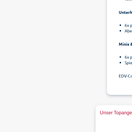
Unterh
6x 
Abe
Minis &
6x 
Spie
EDV-Co
Unser Topangeb