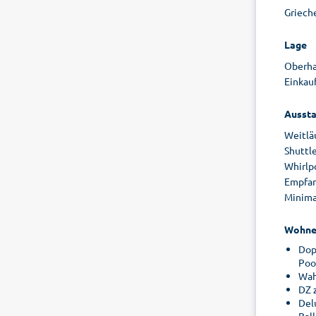
Grieche
Lage
Oberha
Einkau
Aussta
Weitlä
Shuttl
Whirlp
Empfan
Minimar
Wohne
Dop
Poo
Wah
DZ 
Del