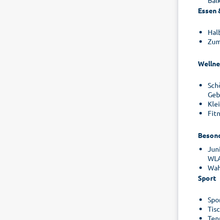
Bal
Essen 
Hal
Zum
Wellne
Sch
Geb
Kle
Fit
Besond
Jun
WLA
Wah
Sport
Spo
Tis
Ten