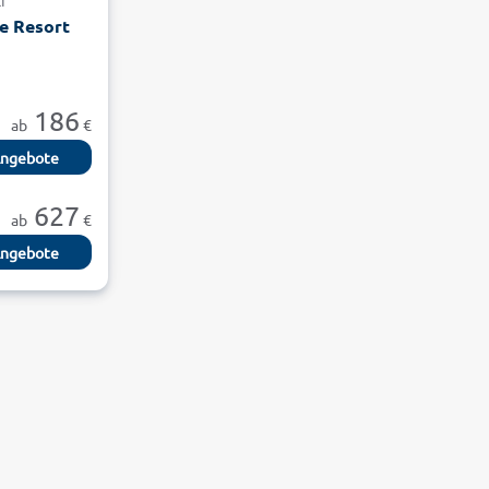
i
e Resort
186
ab
€
ngebote
627
ab
€
ngebote