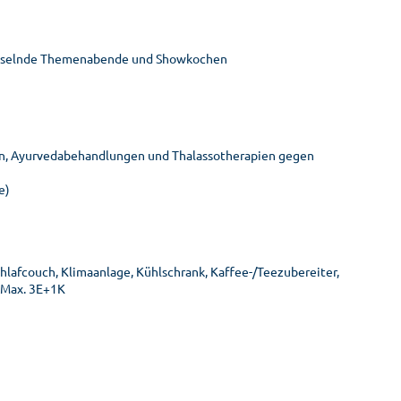
wechselnde Themenabende und Showkochen
n, Ayurvedabehandlungen und Thalassotherapien gegen
e)
chlafcouch, Klimaanlage, Kühlschrank, Kaffee-/Teezubereiter,
. Max. 3E+1K