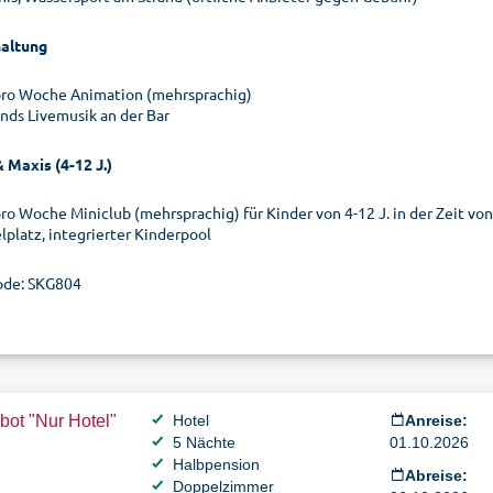
altung
pro Woche Animation (mehrsprachig)
nds Livemusik an der Bar
 Maxis (4-12 J.)
pro Woche Miniclub (mehrsprachig) für Kinder von 4-12 J. in der Zeit vo
lplatz, integrierter Kinderpool
de: SKG804
ot "Nur Hotel"
Hotel
Anreise:
5 Nächte
01.10.2026
Halbpension
Abreise:
Doppelzimmer