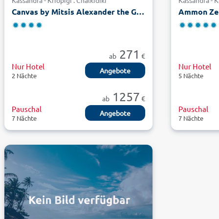
Kassandra - Kriopigi . Chalkidiki
Kassandra - K
Canvas by Mitsis Alexander the Great
Ammon Zeu
271
ab
€
Nur Hotel
Nur Hotel
Angebote
2 Nächte
5 Nächte
1257
ab
€
Pauschal
Pauschal
Angebote
7 Nächte
7 Nächte