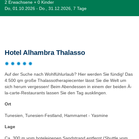
2 Erwachsene + 0 Kinder
Do, 01.10.2026 - Do., 31.12.2026, 7 Tage
Beschreibung
Hotel Alhambra Thalasso
Auf der Suche nach Wohlfühlurlaub? Hier werden Sie fündig! Das
4.500 qm große Thalassotherapiecenter lässt Sie die Welt um
sich herum vergessen! Beim Abendessen in einem der beiden À-
la-carte-Restaurants lassen Sie den Tag ausklingen.
Ort
Tunesien, Tunesien-Festland, Hammamet - Yasmine
Lage
Ca. 300 m vom hoteleigenen Sandstrand entfernt (Shuttle vom