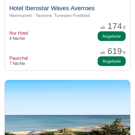
Hotel Iberostar Waves Averroes
Hammamet - Yasmine, Tunesien-Festland
174
ab
€
Nur Hotel
Angebote
4 Nächte
619
ab
€
Pauschal
Angebote
7 Nächte