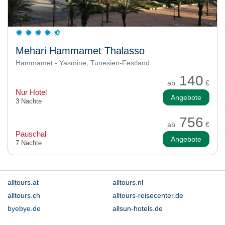
Mehari Hammamet Thalasso
Hammamet - Yasmine, Tunesien-Festland
140
ab
€
Nur Hotel
Angebote
3 Nächte
756
ab
€
Pauschal
Angebote
7 Nächte
alltours.at
alltours.nl
alltours.ch
alltours-reisecenter.de
byebye.de
allsun-hotels.de