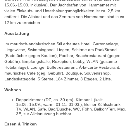
15.06.-15.09. inklusive). Der Jachthafen von Hammamet mit
vielen Einkaufs- und Unterhaltungsmöglichkeiten ist ca. 2,5 km
entfernt. Die Altstadt und das Zentrum von Hammamet sind in ca.
12 km zu erreichen.
Ausstattung
Im maurisch-andalusischen Stil erbautes Hotel, Gartenanlage,
Liegewiese, Swimmingpool, Liegen, Schirme am Pool/Strand
(Badetücher gegen Kaution), Poolbar, Beachrestaurant (gegen
Gebühr). Empfangshalle, Rezeption, Lobby, WLAN (gesamte
Hotelanlage), Lounge, Buffetrestaurant, À-la-carte-Restaurant,
maurisches Café (geg. Gebühr), Boutique, Souvenirshop.
Landeskategorie: 5 Sterne, 184 Zimmer, 3 Etagen, 2 Lifte.
Wohnen
Doppelzimmer (DZ, ca. 30 qm), Klimaanl. (kalt:
15.06.-15.09., warm: 01.11.-31.03.), kleiner Kühlschrank,
TV, WLAN, Safe. Bad/Dusche, WC, Föhn. Balkon/Terr. Max.
3E, zur Alleinnutzung buchbar
Essen & Trinken