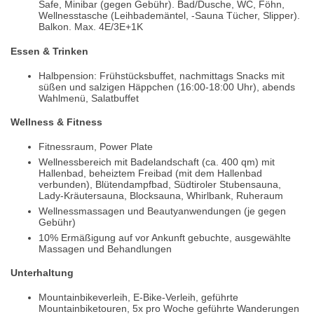
Safe, Minibar (gegen Gebühr). Bad/Dusche, WC, Föhn,
Wellnesstasche (Leihbademäntel, -Sauna Tücher, Slipper).
Balkon. Max. 4E/3E+1K
Essen & Trinken
Halbpension: Frühstücksbuffet, nachmittags Snacks mit
süßen und salzigen Häppchen (16:00-18:00 Uhr), abends
Wahlmenü, Salatbuffet
Wellness & Fitness
Fitnessraum, Power Plate
Wellnessbereich mit Badelandschaft (ca. 400 qm) mit
Hallenbad, beheiztem Freibad (mit dem Hallenbad
verbunden), Blütendampfbad, Südtiroler Stubensauna,
Lady-Kräutersauna, Blocksauna, Whirlbank, Ruheraum
Wellnessmassagen und Beautyanwendungen (je gegen
Gebühr)
10% Ermäßigung auf vor Ankunft gebuchte, ausgewählte
Massagen und Behandlungen
Unterhaltung
Mountainbikeverleih, E-Bike-Verleih, geführte
Mountainbiketouren, 5x pro Woche geführte Wanderungen