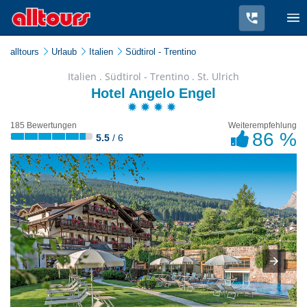
alltours
Urlaub
Italien
Südtirol - Trentino
Italien . Südtirol - Trentino . St. Ulrich
Hotel Angelo Engel
185 Bewertungen
Weiterempfehlung
86 %
5.5
/ 6