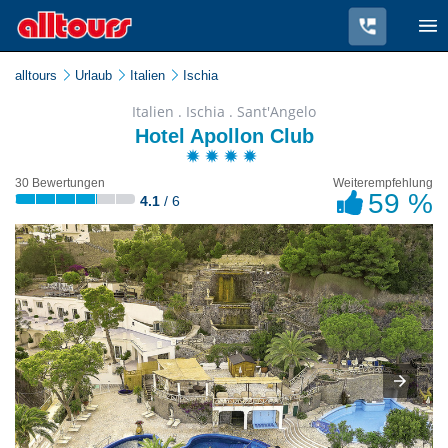
alltours
Urlaub
Italien
Ischia
Italien . Ischia . Sant'Angelo
Hotel Apollon Club
30 Bewertungen
Weiterempfehlung
59 %
4.1
/ 6