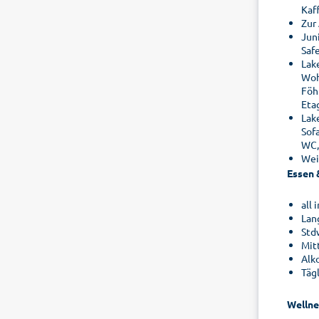
Kaf
Zur
Juni
Saf
Lak
Woh
Föh
Eta
Lak
Sofa
WC,
Wei
Essen 
all
Lan
Stdw
Mit
Alk
Täg
Wellne