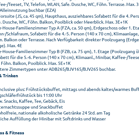
fee-/Teeset, TV, Telefon, WLAN, Safe. Dusche, WC, Föhn. Terrasse. Max. 
 Alleinnutzung buchbar (EZA)
orsuite (JS, ca. 45 qm), Haupthaus, ausziehbares Sofabett für die 4. Per
e. Dusche, WC, Föhn. Balkon, Poolblick oder Meerblick. Max. 3E+1K
e-House-Familienzimmer Typ A (FZA, ca. 50 qm), Erdgeschoss oder 1. Eta
n-/Schlafraum, Sofabett für die 4.-5. Person (140 x 70 cm), Klimaanlage,
n. Balkon oder Terrasse. Nach Verfügbarkeit direkter Poolzugang (Erdg
ge). Max. 4E
e-House-Familienzimmer Typ B (FZB, ca. 75 qm), 1. Etage (Poolzugang ü
bett für die 5.-6. Person (140 x 70 cm), Klimaanl., Minibar, Kaffee-/Tee
 Föhn. Balkon, Poolblick. Max. 5E+1K
tere Zimmertypen unter ADB265/BJV165/BJV265 buchbar.
& Trinken
 inclusive plus: Frühstücksbuffet, mittags und abends kaltes/warmes Buf
gschläferfrühstück bis 11:00 Uhr
. Snacks, Kaffee, Tee, Gebäck, Eis
ternachtssuppe und Snackbuffet
oholfreie, nationale alkoholische Getränke 24 Std. am Tag
liche Auffüllung der Minibar mit Softdrinks und Wasser
ss & Fitness