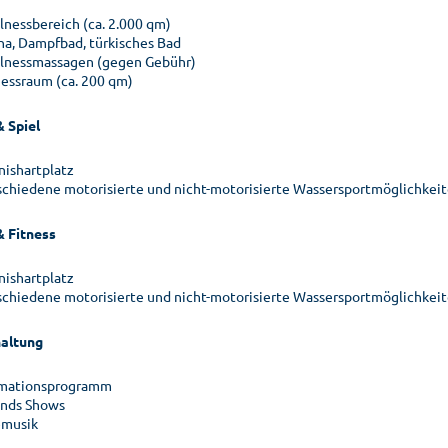
lnessbereich (ca. 2.000 qm)
na, Dampfbad, türkisches Bad
lnessmassagen (gegen Gebühr)
nessraum (ca. 200 qm)
& Spiel
nishartplatz
schiedene motorisierte und nicht-motorisierte Wassersportmöglichkeit
& Fitness
nishartplatz
schiedene motorisierte und nicht-motorisierte Wassersportmöglichkeit
altung
mationsprogramm
nds Shows
emusik