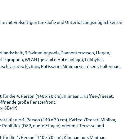
dim mit vielseitigen Einkaufs- und Unterhaltungsmöglichkeiten
ollandschaft, 3 Swimmingpools, Sonnenterrassen, Liegen,
 Sitzgruppen, WLAN (gesamte Hotelanlage), Lobbybar,
sch, asiatisch), Bars, Patisserie, Minimarkt, Friseur, Hallenbad,
für die 4. Person (140 x 70 cm), Klimaanl., Kaffee-/Teeset,
 öffnende große Fensterfront.
ax. 3E+1K
t für die 4. Person (140 x 70 cm), Kaffee-/Teeset, Minibar,
e Poolblick (DZP, obere Etagen) oder mit Terrasse und
ür die 4. Person (140 x 70 cm), Klimaanlage, Minibar,