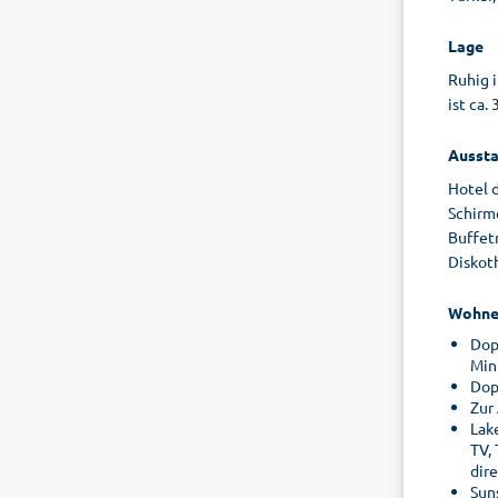
Lage
Ruhig 
ist ca.
Aussta
Hotel 
Schirm
Buffetr
Diskoth
Wohne
Dop
Min
Dop
Zur
Lak
TV,
dir
Sun