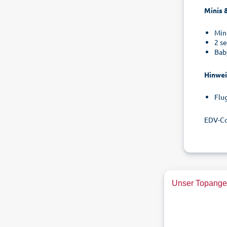
Minis 
Min
2 s
Bab
Hinwei
Flu
EDV-C
Unser Topangeb