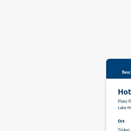
Besc
Hot
Platz 
Lake-H
Ort
Türkei,