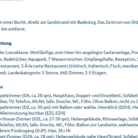
in einer Bucht, direkt am Sandstrand mit Badesteg. Das Zentrum von Di
 3 km entfernt.
ttung
der Luxusklasse. Weitläufige, zum Meer hin angelegte Gartenanlage, Po
e, Badetücher, Aquapark, 7 Wasserrutschen. Empfangshalle, Rezeption,
estaurant, 5 À-la-carte-Restaurants (türkisch, italienisch, Fisch, mexikani
ek. Landeskategorie: 5 Sterne, 660 Zimmer, 2-5 Etagen.
n
pelzimmer (DA, ca. 28 qm), Haupthaus, Doppel- und Einzelbett, Sofabett 
ibar, TV, Telefon, WLAN, Safe. Dusche, WC, Föhn. Ohne Balkon, nicht zu
pelzimmer (DZ, ca. 30 qm) mit Balkon oder wahlw. Meerblick (DZM). M
 Alleinnutzung buchbar (EZS, EZM)
e-House-Zimmer (DZL, ca. 27-30 qm), Nebengebäude, Klimaanlage, Sofabet
 Telefon, WLAN, Safe. Dusche, WC, Föhn. Balkon zur Landseite, wahlweis
ektem Poolzugang (DJP). Max. 3E+1K
set-Zimmer (DZA, ca. 28 qm), Nebengebäude nahe Meer/Strand, Sofabett f