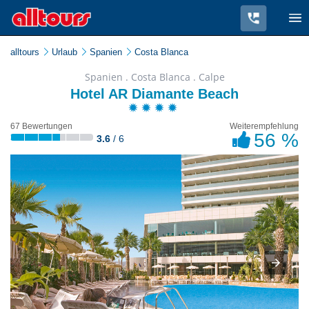
alltours
Urlaub
Spanien
Costa Blanca
Spanien . Costa Blanca . Calpe
Hotel AR Diamante Beach
67 Bewertungen
Weiterempfehlung
56 %
3.6
/ 6