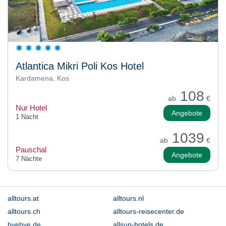
Atlantica Mikri Poli Kos Hotel
Kardamena, Kos
108
ab
€
Nur Hotel
Angebote
1 Nacht
1039
ab
€
Pauschal
Angebote
7 Nächte
alltours.at
alltours.nl
alltours.ch
alltours-reisecenter.de
byebye.de
allsun-hotels.de