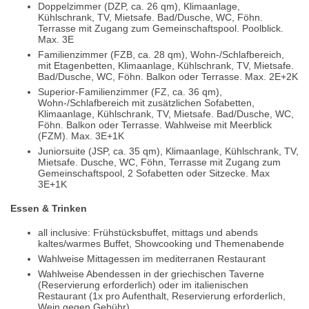
Doppelzimmer (DZP, ca. 26 qm), Klimaanlage,
Kühlschrank, TV, Mietsafe. Bad/Dusche, WC, Föhn.
Terrasse mit Zugang zum Gemeinschaftspool. Poolblick.
Max. 3E
Familienzimmer (FZB, ca. 28 qm), Wohn-/Schlafbereich,
mit Etagenbetten, Klimaanlage, Kühlschrank, TV, Mietsafe.
Bad/Dusche, WC, Föhn. Balkon oder Terrasse. Max. 2E+2K
Superior-Familienzimmer (FZ, ca. 36 qm),
Wohn-/Schlafbereich mit zusätzlichen Sofabetten,
Klimaanlage, Kühlschrank, TV, Mietsafe. Bad/Dusche, WC,
Föhn. Balkon oder Terrasse. Wahlweise mit Meerblick
(FZM). Max. 3E+1K
Juniorsuite (JSP, ca. 35 qm), Klimaanlage, Kühlschrank, TV,
Mietsafe. Dusche, WC, Föhn, Terrasse mit Zugang zum
Gemeinschaftspool, 2 Sofabetten oder Sitzecke. Max
3E+1K
Essen & Trinken
all inclusive: Frühstücksbuffet, mittags und abends
kaltes/warmes Buffet, Showcooking und Themenabende
Wahlweise Mittagessen im mediterranen Restaurant
Wahlweise Abendessen in der griechischen Taverne
(Reservierung erforderlich) oder im italienischen
Restaurant (1x pro Aufenthalt, Reservierung erforderlich,
Wein gegen Gebühr)