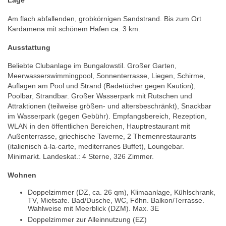
Lage
Am flach abfallenden, grobkörnigen Sandstrand. Bis zum Ort
Kardamena mit schönem Hafen ca. 3 km.
Ausstattung
Beliebte Clubanlage im Bungalowstil. Großer Garten,
Meerwasserswimmingpool, Sonnenterrasse, Liegen, Schirme,
Auflagen am Pool und Strand (Badetücher gegen Kaution),
Poolbar, Strandbar. Großer Wasserpark mit Rutschen und
Attraktionen (teilweise größen- und altersbeschränkt), Snackbar
im Wasserpark (gegen Gebühr). Empfangsbereich, Rezeption,
WLAN in den öffentlichen Bereichen, Hauptrestaurant mit
Außenterrasse, griechische Taverne, 2 Themenrestaurants
(italienisch á-la-carte, mediterranes Buffet), Loungebar.
Minimarkt. Landeskat.: 4 Sterne, 326 Zimmer.
Wohnen
Doppelzimmer (DZ, ca. 26 qm), Klimaanlage, Kühlschrank,
TV, Mietsafe. Bad/Dusche, WC, Föhn. Balkon/Terrasse.
Wahlweise mit Meerblick (DZM). Max. 3E
Doppelzimmer zur Alleinnutzung (EZ)