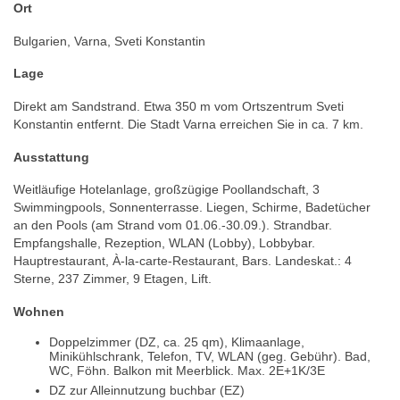
Ort
Bulgarien, Varna, Sveti Konstantin
Lage
Direkt am Sandstrand. Etwa 350 m vom Ortszentrum Sveti
Konstantin entfernt. Die Stadt Varna erreichen Sie in ca. 7 km.
Ausstattung
Weitläufige Hotelanlage, großzügige Poollandschaft, 3
Swimmingpools, Sonnenterrasse. Liegen, Schirme, Badetücher
an den Pools (am Strand vom 01.06.-30.09.). Strandbar.
Empfangshalle, Rezeption, WLAN (Lobby), Lobbybar.
Hauptrestaurant, À-la-carte-Restaurant, Bars. Landeskat.: 4
Sterne, 237 Zimmer, 9 Etagen, Lift.
Wohnen
Doppelzimmer (DZ, ca. 25 qm), Klimaanlage,
Minikühlschrank, Telefon, TV, WLAN (geg. Gebühr). Bad,
WC, Föhn. Balkon mit Meerblick. Max. 2E+1K/3E
DZ zur Alleinnutzung buchbar (EZ)