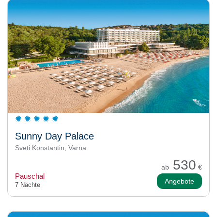
Sunny Day Palace
Sveti Konstantin, Varna
530
ab
€
Pauschal
Angebote
7 Nächte