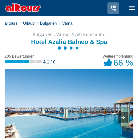
alltours
Urlaub
Bulgarien
Varna
Bulgarien . Varna . Sveti Konstantin
Hotel Azalia Balneo & Spa
205 Bewertungen
Weiterempfehlung
66 %
4.1
/ 6