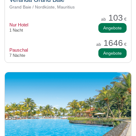
Grand Baie / Nordküste, Mauritius
103
ab
€
Nur Hotel
Angebote
1 Nacht
1646
ab
€
Pauschal
Angebote
7 Nächte