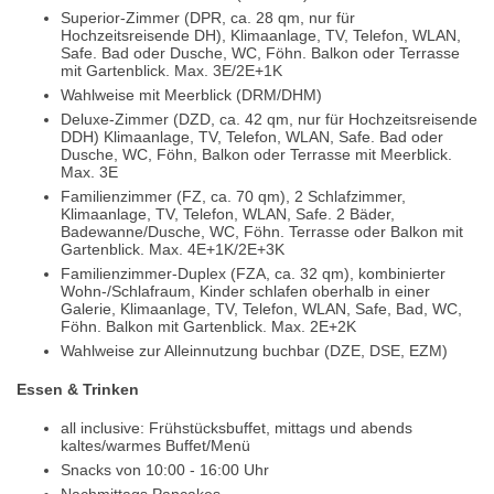
Superior-Zimmer (DPR, ca. 28 qm, nur für
Hochzeitsreisende DH), Klimaanlage, TV, Telefon, WLAN,
Safe. Bad oder Dusche, WC, Föhn. Balkon oder Terrasse
mit Gartenblick. Max. 3E/2E+1K
Wahlweise mit Meerblick (DRM/DHM)
Deluxe-Zimmer (DZD, ca. 42 qm, nur für Hochzeitsreisende
DDH) Klimaanlage, TV, Telefon, WLAN, Safe. Bad oder
Dusche, WC, Föhn, Balkon oder Terrasse mit Meerblick.
Max. 3E
Familienzimmer (FZ, ca. 70 qm), 2 Schlafzimmer,
Klimaanlage, TV, Telefon, WLAN, Safe. 2 Bäder,
Badewanne/Dusche, WC, Föhn. Terrasse oder Balkon mit
Gartenblick. Max. 4E+1K/2E+3K
Familienzimmer-Duplex (FZA, ca. 32 qm), kombinierter
Wohn-/Schlafraum, Kinder schlafen oberhalb in einer
Galerie, Klimaanlage, TV, Telefon, WLAN, Safe, Bad, WC,
Föhn. Balkon mit Gartenblick. Max. 2E+2K
Wahlweise zur Alleinnutzung buchbar (DZE, DSE, EZM)
Essen & Trinken
all inclusive: Frühstücksbuffet, mittags und abends
kaltes/warmes Buffet/Menü
Snacks von 10:00 - 16:00 Uhr
Nachmittags Pancakes