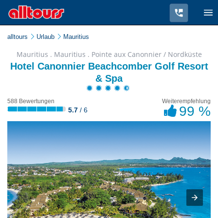
alltours
Urlaub
Mauritius
Mauritius . Mauritius . Pointe aux Canonnier / Nordküste
Hotel Canonnier Beachcomber Golf Resort
& Spa
588 Bewertungen
Weiterempfehlung
99 %
5.7
/ 6