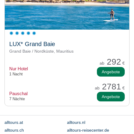
LUX* Grand Baie
Grand Baie / Nordküste, Mauritius
292
ab
€
Nur Hotel
Angebote
1 Nacht
2781
ab
€
Pauschal
Angebote
7 Nächte
alltours.at
alltours.nl
alltours.ch
alltours-reisecenter.de