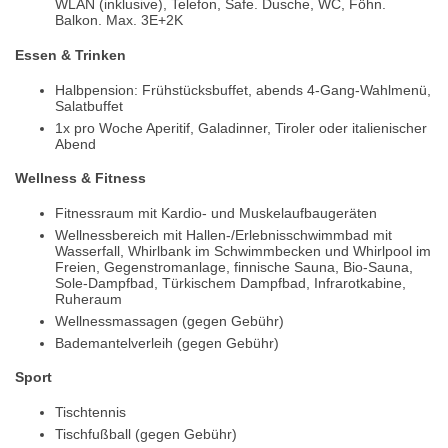
WLAN (inklusive), Telefon, Safe. Dusche, WC, Föhn.
Balkon. Max. 3E+2K
Essen & Trinken
Halbpension: Frühstücksbuffet, abends 4-Gang-Wahlmenü,
Salatbuffet
1x pro Woche Aperitif, Galadinner, Tiroler oder italienischer
Abend
Wellness & Fitness
Fitnessraum mit Kardio- und Muskelaufbaugeräten
Wellnessbereich mit Hallen-/Erlebnisschwimmbad mit
Wasserfall, Whirlbank im Schwimmbecken und Whirlpool im
Freien, Gegenstromanlage, finnische Sauna, Bio-Sauna,
Sole-Dampfbad, Türkischem Dampfbad, Infrarotkabine,
Ruheraum
Wellnessmassagen (gegen Gebühr)
Bademantelverleih (gegen Gebühr)
Sport
Tischtennis
Tischfußball (gegen Gebühr)