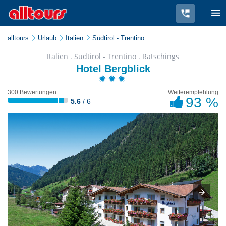
alltours
Urlaub
Italien
Südtirol - Trentino
Italien . Südtirol - Trentino . Ratschings
Hotel Bergblick
300 Bewertungen
Weiterempfehlung
93 %
5.6
/ 6