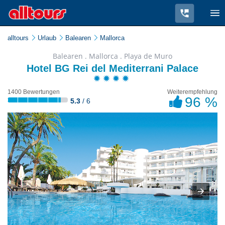
alltours
Urlaub
Balearen
Mallorca
Balearen . Mallorca . Playa de Muro
Hotel BG Rei del Mediterrani Palace
1400 Bewertungen
Weiterempfehlung
96 %
5.3
/ 6