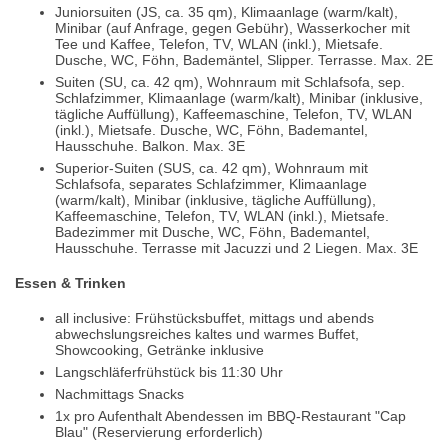
Juniorsuiten (JS, ca. 35 qm), Klimaanlage (warm/kalt),
Minibar (auf Anfrage, gegen Gebühr), Wasserkocher mit
Tee und Kaffee, Telefon, TV, WLAN (inkl.), Mietsafe.
Dusche, WC, Föhn, Bademäntel, Slipper. Terrasse. Max. 2E
Suiten (SU, ca. 42 qm), Wohnraum mit Schlafsofa, sep.
Schlafzimmer, Klimaanlage (warm/kalt), Minibar (inklusive,
tägliche Auffüllung), Kaffeemaschine, Telefon, TV, WLAN
(inkl.), Mietsafe. Dusche, WC, Föhn, Bademantel,
Hausschuhe. Balkon. Max. 3E
Superior-Suiten (SUS, ca. 42 qm), Wohnraum mit
Schlafsofa, separates Schlafzimmer, Klimaanlage
(warm/kalt), Minibar (inklusive, tägliche Auffüllung),
Kaffeemaschine, Telefon, TV, WLAN (inkl.), Mietsafe.
Badezimmer mit Dusche, WC, Föhn, Bademantel,
Hausschuhe. Terrasse mit Jacuzzi und 2 Liegen. Max. 3E
Essen & Trinken
all inclusive: Frühstücksbuffet, mittags und abends
abwechslungsreiches kaltes und warmes Buffet,
Showcooking, Getränke inklusive
Langschläferfrühstück bis 11:30 Uhr
Nachmittags Snacks
1x pro Aufenthalt Abendessen im BBQ-Restaurant "Cap
Blau" (Reservierung erforderlich)