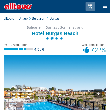
alltours
Urlaub
Bulgarien
Burgas
Bulgarien . Burgas . Sonnenstrand
Hotel Burgas Beach
861 Bewertungen
Weiterempfehlung
72 %
4.5
/ 6