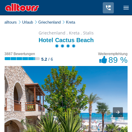
alltours
Urlaub
Griechenland
Kreta
Griechenland . Kreta . Stalis
Hotel Cactus Beach
3887 Bewertungen
Weiterempfehlung
89 %
5.2
/ 6