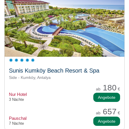
Sunis Kumköy Beach Resort & Spa
Side - Kumköy, Antalya
180
ab
€
Nur Hotel
Angebote
3 Nächte
657
ab
€
Pauschal
Angebote
7 Nächte