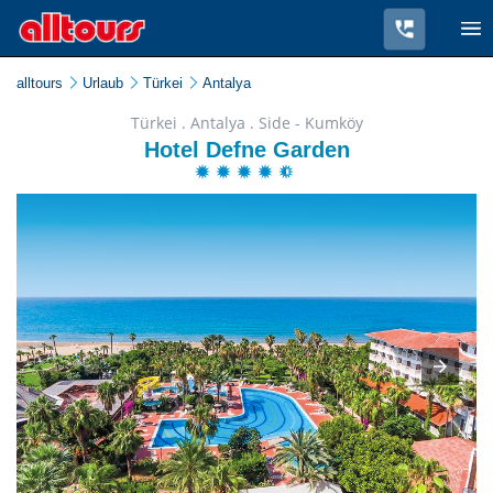
alltours
Urlaub
Türkei
Antalya
Türkei . Antalya . Side - Kumköy
Hotel Defne Garden