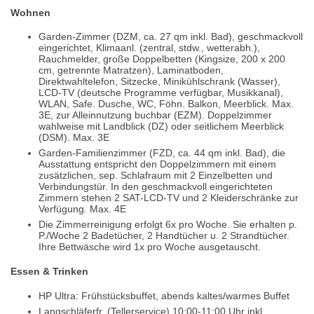
Wohnen
Garden-Zimmer (DZM, ca. 27 qm inkl. Bad), geschmackvoll
eingerichtet, Klimaanl. (zentral, stdw., wetterabh.),
Rauchmelder, große Doppelbetten (Kingsize, 200 x 200
cm, getrennte Matratzen), Laminatboden,
Direktwahltelefon, Sitzecke, Minikühlschrank (Wasser),
LCD-TV (deutsche Programme verfügbar, Musikkanal),
WLAN, Safe. Dusche, WC, Föhn. Balkon, Meerblick. Max.
3E, zur Alleinnutzung buchbar (EZM). Doppelzimmer
wahlweise mit Landblick (DZ) oder seitlichem Meerblick
(DSM). Max. 3E
Garden-Familienzimmer (FZD, ca. 44 qm inkl. Bad), die
Ausstattung entspricht den Doppelzimmern mit einem
zusätzlichen, sep. Schlafraum mit 2 Einzelbetten und
Verbindungstür. In den geschmackvoll eingerichteten
Zimmern stehen 2 SAT-LCD-TV und 2 Kleiderschränke zur
Verfügung. Max. 4E
Die Zimmerreinigung erfolgt 6x pro Woche. Sie erhalten p.
P./Woche 2 Badetücher, 2 Handtücher u. 2 Strandtücher.
Ihre Bettwäsche wird 1x pro Woche ausgetauscht.
Essen & Trinken
HP Ultra: Frühstücksbuffet, abends kaltes/warmes Buffet
Langschläferfr. (Tellerservice) 10:00-11:00 Uhr inkl.