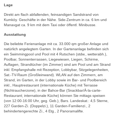
Lage
Direkt am flach abfallenden, feinsandigen Sandstrand von
Kumköy. Geschäfte in der Nähe. Side-Zentrum in ca. 6 km und
Manavgat ca. 9 km mit dem Taxi oder öffentl. Minibusse.
Ausstattung
Die beliebte Ferienanlage mit ca. 33.000 qm großer Anlage und
natürlich angelegtem Garten. In der Gartenanlage befinden sich
ein Swimmingpool und Pool mit 4 Rutschen (stdw., wetterabh.),
Poolbar, Sonnenterrassen, Liegewiesen, Liegen, Schirme,
Auflagen, Strandtücher (im Zimmer) sind am Pool und am Strand
inkl. Empfangshalle mit Rezeption, Lobbybar, Sitzgelegenheiten,
Sat.-TV-Raum (Großleinwand). WLAN auf den Zimmern, am
Strand, im Garten, in der Lobby sowie im Bar- und Poolbereich
inkl., Hauptrestaurant (internationale Küche) mit Terrasse
(Nichtraucherzone), in der Bahce-Bar (Snackbar/À-la-carte-
Restaurant; internationale Küche) können Sie mittags speisen
(von 12:00-16:00 Uhr, geg. Geb.), Bars. Landeskat.: 4,5 Sterne,
227 Garden-Zi. (Doppelzi.), 11 Garden-Familienzi., 2
behindertengerechte Zi., 4 Etg., 2 Panoramalifte.