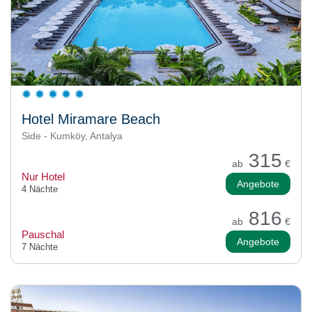
Hotel Miramare Beach
Side - Kumköy, Antalya
315
ab
€
Nur Hotel
Angebote
4 Nächte
816
ab
€
Pauschal
Angebote
7 Nächte