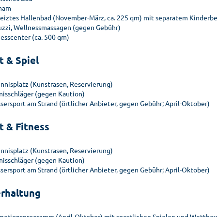
mam
eiztes Hallenbad (November-März, ca. 225 qm) mit separatem Kinderb
uzzi, Wellnessmassagen (gegen Gebühr)
nesscenter (ca. 500 qm)
t & Spiel
ennisplatz (Kunstrasen, Reservierung)
nisschläger (gegen Kaution)
sersport am Strand (örtlicher Anbieter, gegen Gebühr; April-Oktober)
t & Fitness
ennisplatz (Kunstrasen, Reservierung)
nisschläger (gegen Kaution)
sersport am Strand (örtlicher Anbieter, gegen Gebühr; April-Oktober)
rhaltung
mationsprogramm (April-Oktober) mit sportlichen Spielen und Wettb