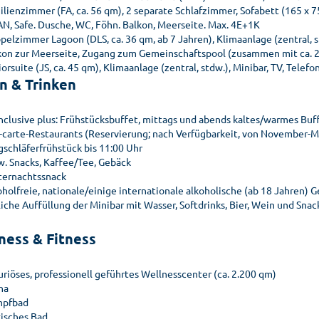
lienzimmer (FA, ca. 56 qm), 2 separate Schlafzimmer, Sofabett (165 x 75 
N, Safe. Dusche, WC, Föhn. Balkon, Meerseite. Max. 4E+1K
pelzimmer Lagoon (DLS, ca. 36 qm, ab 7 Jahren), Klimaanlage (zentral, s
kon zur Meerseite, Zugang zum Gemeinschaftspool (zusammen mit ca. 2
orsuite (JS, ca. 45 qm), Klimaanlage (zentral, stdw.), Minibar, TV, Tele
n & Trinken
 inclusive plus: Frühstücksbuffet, mittags und abends kaltes/warmes Bu
a-carte-Restaurants (Reservierung; nach Verfügbarkeit, von November-Mä
gschläferfrühstück bis 11:00 Uhr
w. Snacks, Kaffee/Tee, Gebäck
ternachtssnack
oholfreie, nationale/einige internationale alkoholische (ab 18 Jahren) 
iche Auffüllung der Minibar mit Wasser, Softdrinks, Bier, Wein und Snac
ness & Fitness
uriöses, professionell geführtes Wellnesscenter (ca. 2.200 qm)
na
pfbad
kisches Bad