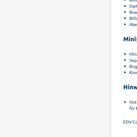
Dar
Bow
Bil
Abe
Mini
Min
Sep
Bug
Kin
Hinw
Nut
für
EDV-Co