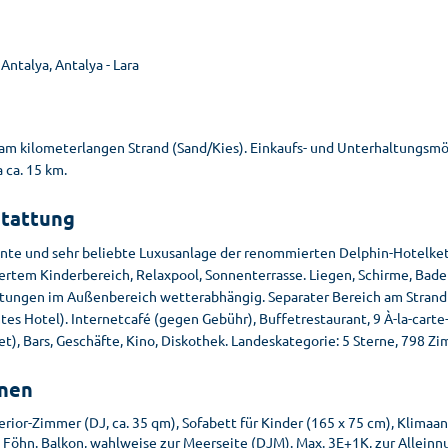
 Antalya, Antalya - Lara
e
 am kilometerlangen Strand (Sand/Kies). Einkaufs- und Unterhaltungsmö
 ca. 15 km.
tattung
nte und sehr beliebte Luxusanlage der renommierten Delphin-Hotelke
ertem Kinderbereich, Relaxpool, Sonnenterrasse. Liegen, Schirme, Bade
htungen im Außenbereich wetterabhängig. Separater Bereich am Strand 
tes Hotel). Internetcafé (gegen Gebühr), Buffetrestaurant, 9 À-la-cart
t), Bars, Geschäfte, Kino, Diskothek. Landeskategorie: 5 Sterne, 798 Zim
nen
rior-Zimmer (DJ, ca. 35 qm), Sofabett für Kinder (165 x 75 cm), Klimaanl
 Föhn. Balkon, wahlweise zur Meerseite (DJM). Max. 3E+1K, zur Allein