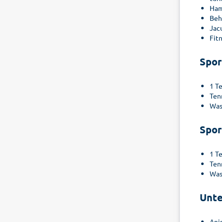
Ha
Beh
Jac
Fit
Spor
1 T
Ten
Was
Spor
1 T
Ten
Was
Unte
Ani