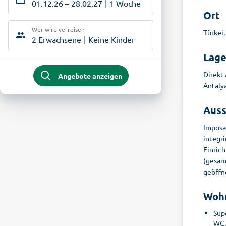
01.12.26
–
28.02.27
1 Woche
Ort
Wer wird verreisen
Türkei,
2 Erwachsene
Keine Kinder
Lag
Direkt
Angebote anzeigen
Antalya
Auss
Imposa
integri
Einric
(gesam
geöffne
Woh
Supe
WC,