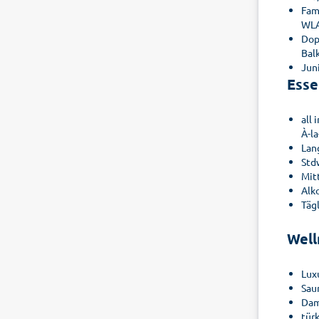
Fami
WLA
Dop
Bal
Juni
Esse
all
À-l
Lan
Std
Mit
Alk
Tägl
Well
Lux
Sau
Dam
tür