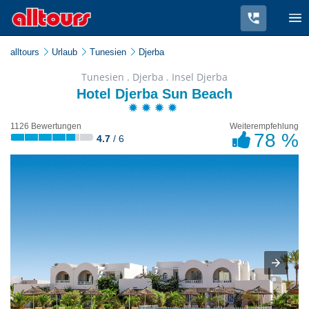
alltours
Urlaub
Tunesien
Djerba
Tunesien . Djerba . Insel Djerba
Hotel Djerba Sun Beach
1126 Bewertungen
Weiterempfehlung
78 %
4.7
/ 6