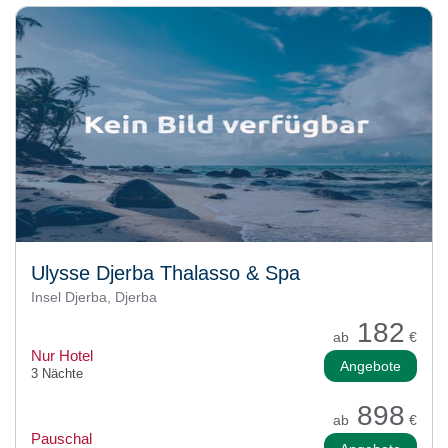
Ulysse Djerba Thalasso & Spa
Insel Djerba, Djerba
182
ab
€
Nur Hotel
Angebote
3 Nächte
898
ab
€
Pauschal