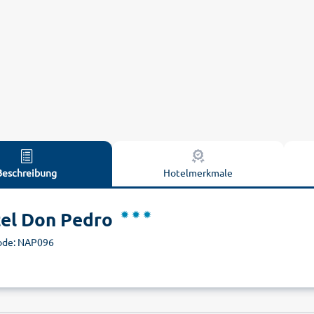
Beschreibung
Hotelmerkmale
el Don Pedro
ode: NAP096